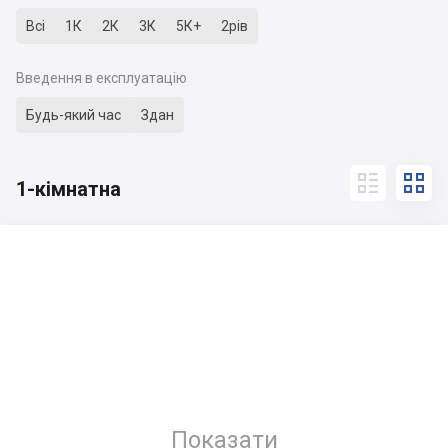
Всі
1К
2К
3К
5К+
2рів
Введення в експлуатацію
Будь-який час
Здан


1-кімнатна
Показати