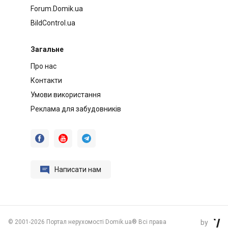
Forum.Domik.ua
BildControl.ua
Загальне
Про нас
Контакти
Умови використання
Реклама для забудовників




Написати нам
©
2001-2026 Портал нерухомості Domik.ua® Всі права
by
