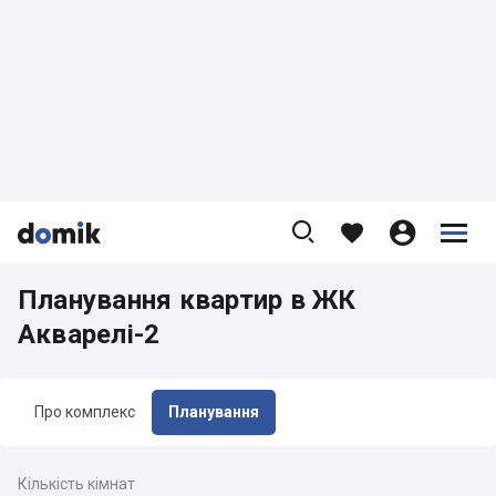









Планування квартир в ЖК
Акварелі-2
Про комплекс
Планування
Кількість кімнат