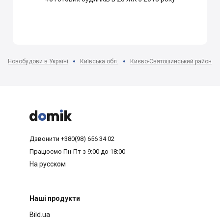
Новобудови в Україні
Київська обл.
Києво-Святошинський район



Дзвонити
+380(98) 656 34 02
Працюємо
Пн-Пт з 9:00 до 18:00
На русском
Наші продукти
Bild.ua