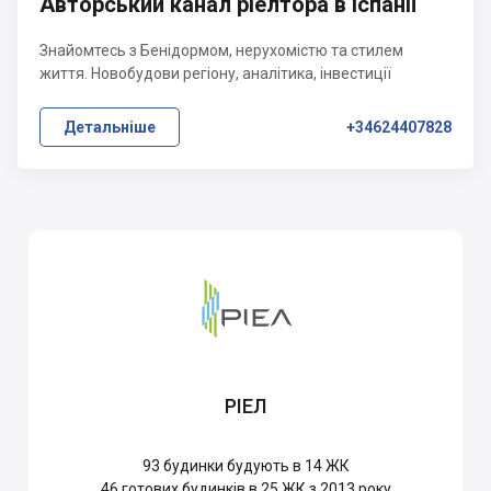
Авторський канал ріелтора в Іспанії
Знайомтесь з Бенідормом, нерухомістю та стилем
життя. Новобудови регіону, аналітика, інвестиції
Детальніше
+34624407828
РІЕЛ
93
будинки будують в 14 ЖК
46
готових будинків в 25 ЖК з 2013 року