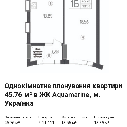
Однокімнатне планування квартири
45.76 м² в ЖК Aquamarine, м.
Українка
Загальна площа
Поверхи
Житлова площа
Площа кухні
45.76 м²
2-11
/
11
18.56 м²
13.89 м²