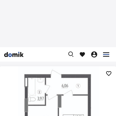









