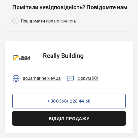
Помітили невідповідність? Повідомте нам

Повідомити про неточність
Really
Really Building
Building


aquamarine.kiev.ua
Форум ЖК
+380 (68) 126 44 68
ВІДДІЛ ПРОДАЖУ