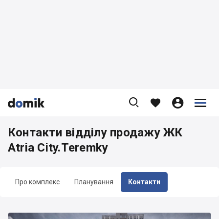









Контакти відділу продажу ЖК
Atria City.Teremky
Про комплекс
Планування
Контакти