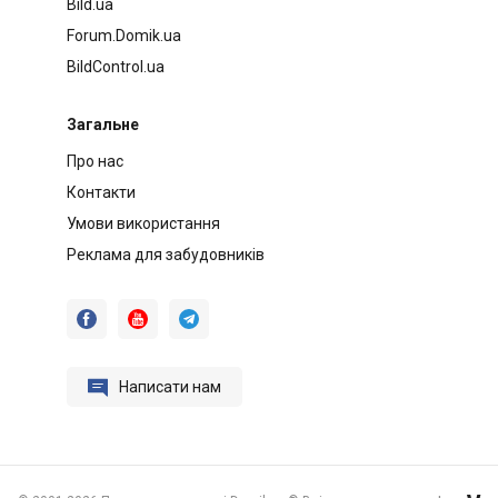
Bild.ua
Forum.Domik.ua
BildControl.ua
Загальне
Про нас
Контакти
Умови використання
Реклама для забудовників




Написати нам