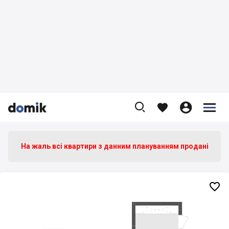









На жаль всі квартири з данним плануванням продані
