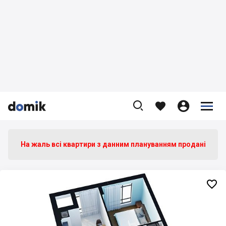









На жаль всі квартири з данним плануванням продані
