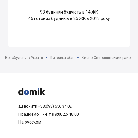
93
будинки будують в 14 ЖК
46
готових будинків в 25 ЖК з 2013 року
Новобудови в Україні
Київська обл.
Києво-Святошинський район



Дзвонити
+380(98) 656 34 02
Працюємо
Пн-Пт з 9:00 до 18:00
На русском