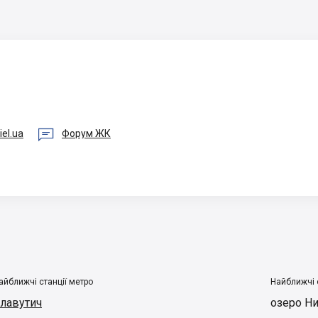

iel.ua
Форум ЖК
айближчі станції метро
Найближчі 
лавутич
озеро Ни