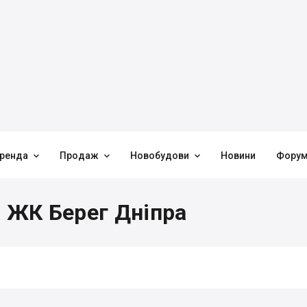



ренда
Продаж
Новобудови
Новини
Фору
в ЖК Берег Дніпра