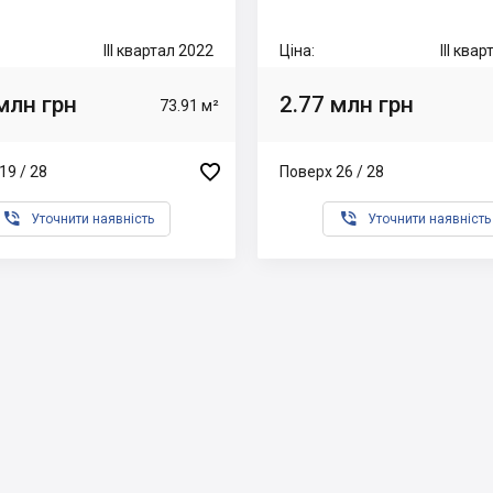
III квартал 2022
Ціна:
III ква
млн грн
2.77 млн грн
73.91 м²

19 / 28
Поверх 26 / 28


Уточнити наявність
Уточнити наявність