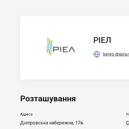
РІЕЛ
РІЕЛ

bereg-dnipra.r
Розташування
Адреса
Н
Дніпровська набережна, 17в
С