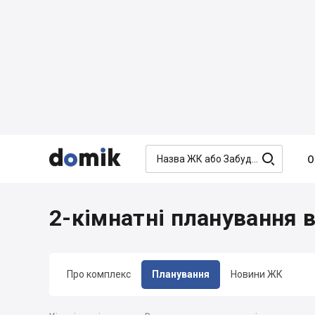




О
2-кімнатні планування 
Про комплекс
Планування
Новини ЖК