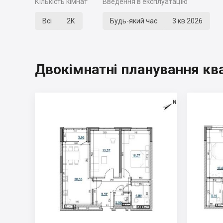
Кількість кімнат
Введення в експлуатацію
Всі
2К
Будь-який час
3 кв 2026
Двокімнатні планування кв