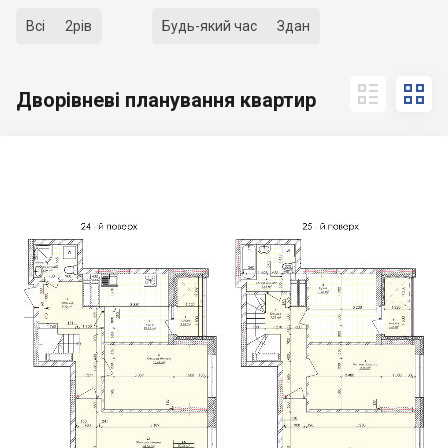
Всі
2рів
Будь-який час
Здан


Дворівневі планування квартир