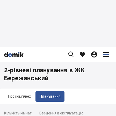









2-рівневі планування в ЖК
Бережанський
Про комплекс
Планування
Кількість кімнат
Введення в експлуатацію