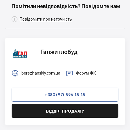
Помітили невідповідність? Повідомте нам

Повідомити про неточність
Галжитлобуд
Галжитлобуд


berezhanskiy.com.ua
Форум ЖК
+380 (97) 596 15 15
ВІДДІЛ ПРОДАЖУ