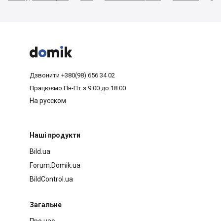



Дзвонити
+380(98) 656 34 02
Працюємо
Пн-Пт з 9:00 до 18:00
На русском
Наші продукти
Bild.ua
Forum.Domik.ua
BildControl.ua
Загальне
Про нас