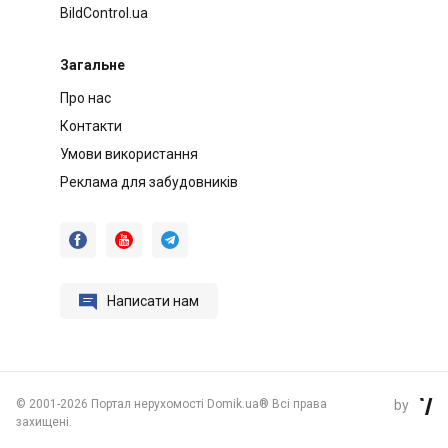
BildControl.ua
Загальне
Про нас
Контакти
Умови використання
Реклама для забудовників




Написати нам
©
2001-2026 Портал нерухомості Domik.ua® Всі права
by

захищені.