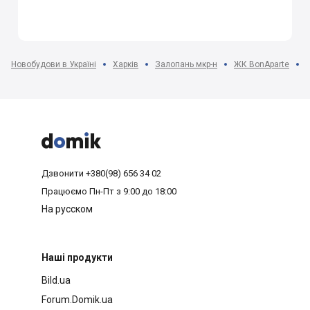
Новобудови в Україні
Харків
Залопань мкр-н
ЖК BonAparte



Дзвонити
+380(98) 656 34 02
Працюємо
Пн-Пт з 9:00 до 18:00
На русском
Наші продукти
Bild.ua
Forum.Domik.ua