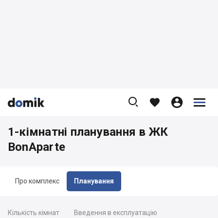









1-кімнатні планування в ЖК
BonAparte
Про комплекс
Планування
Кількість кімнат
Введення в експлуатацію