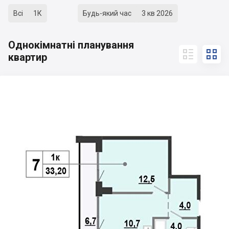
Всі
1К
Будь-який час
3 кв 2026
Однокімнатні планування


квартир