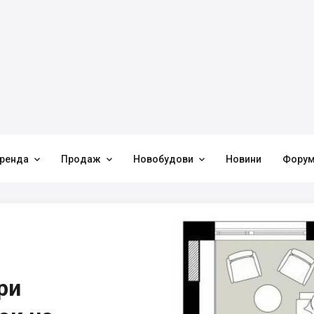



ренда
Продаж
Новобудови
Новини
Фору
ри