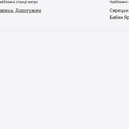
айближчі станції метро
Найближчі 
ирець
,
Дорогожичі
Сирецьк
Бабин Я