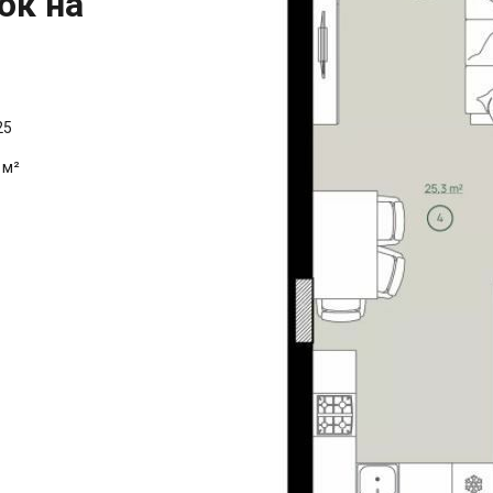
ок на
25
 м²