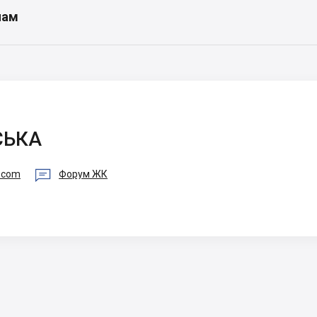
нам
СЬКА

a.com
Форум ЖК