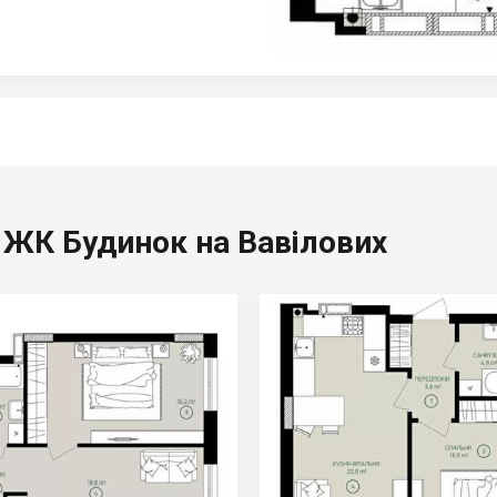
, ЖК Будинок на Вавілових