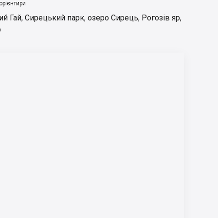
орієнтири
ий Гай
,
Сирецький парк
,
озеро Сирець
,
Рогозів яр
,
р