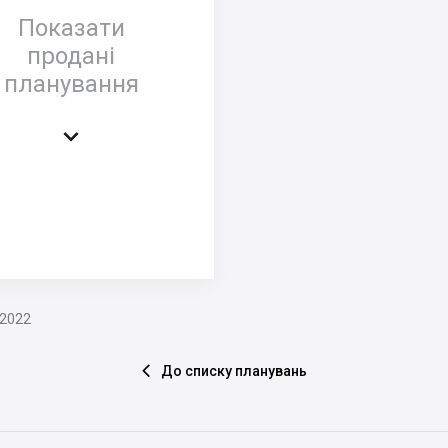
Показати
продані
планування

.2022
До списку планувань
