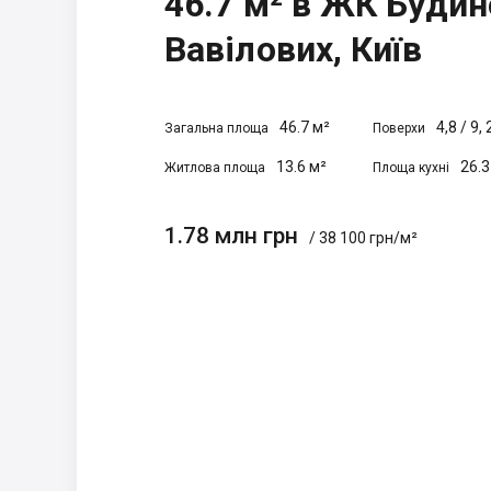
46.7 м² в ЖК Будин
Вавілових, Київ
46.7 м²
4,8
/
9, 
Загальна площа
Поверхи
13.6 м²
26.3
Житлова площа
Площа кухні
1.78 млн грн
/ 38 100 грн/м²