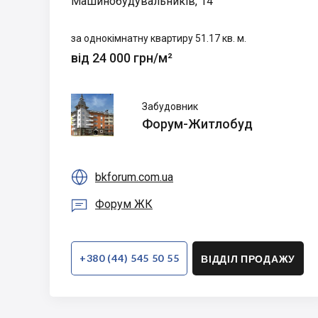
Машинобудувальників, 14
за однокімнатну квартиру 51.17 кв. м.
від 24 000 грн/м²
Форум-
Забудовник
Житлобуд
Форум-Житлобуд

bkforum.com.ua

Форум ЖК
+380 (44) 545 50 55
ВІДДІЛ ПРОДАЖУ