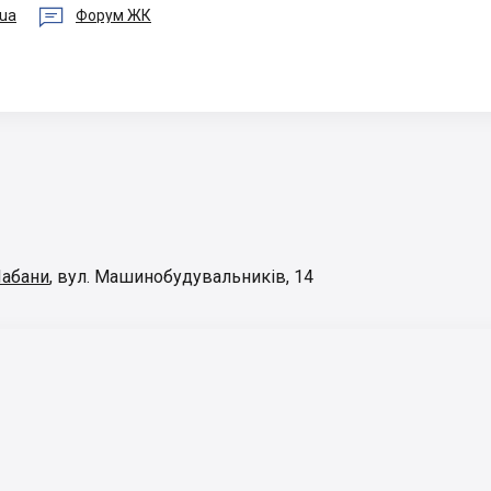

ua
Форум ЖК
Чабани
,
вул. Машинобудувальників, 14