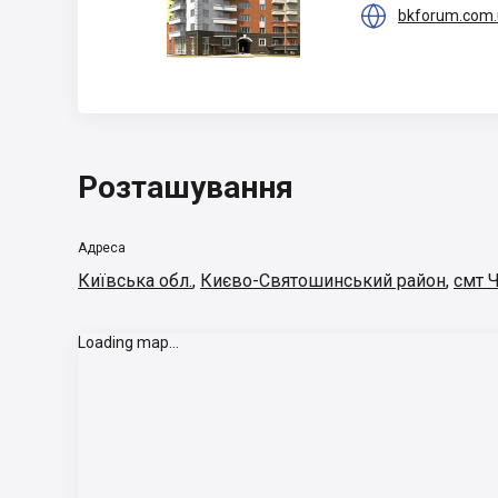

bkforum.com.
Розташування
Адреса
Київська обл.
,
Києво-Святошинський район
,
смт 
Loading map...