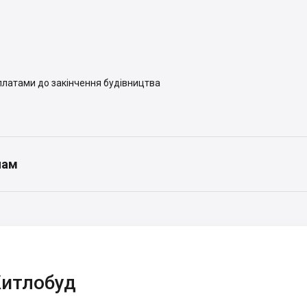
иплатами до закінчення будівництва
нам
итлобуд