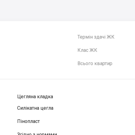
Термін здачі ЖК
Клас ЖК
Всього квартир
Цегляна кладка
Силікатна цегла
Пінопласт
Згідно з нормами