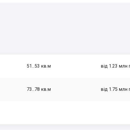
51...53
кв.м
від 1.23 млн 
73...78
кв.м
від 1.75 млн 