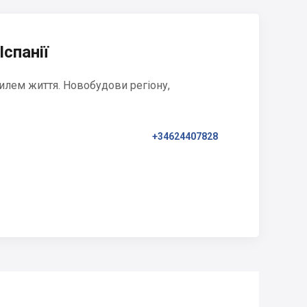
Іспанії
илем життя. Новобудови регіону,
+34624407828