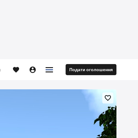





Подати оголошення
м
