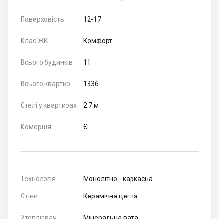
Поверховість
12-17
Клас ЖК
Комфорт
Всього будинків
11
Всього квартир
1336
Стелі у квартирах
2.7 м
Комерція
Є
Технологія
Монолітно - каркасна
Стіни
Керамічна цегла
Утеплювач
Мінеральна вата