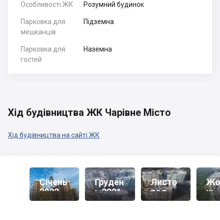
Особливості ЖК
Розумний будинок
Парковка для
Підземна
мешканців
Парковка для
Наземна
гостей
Хід будівництва ЖК Чарівне Місто
Хід будівництва на сайті ЖК
Січень
Груден
Листо
Жо
2022
Ь 2021
Пад
Нь
2021
20