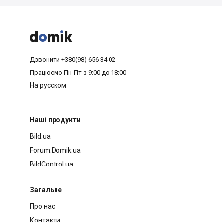



Дзвонити
+380(98) 656 34 02
Працюємо
Пн-Пт з 9:00 до 18:00
На русском
Наші продукти
Bild.ua
Forum.Domik.ua
BildControl.ua
Загальне
Про нас
Контакти