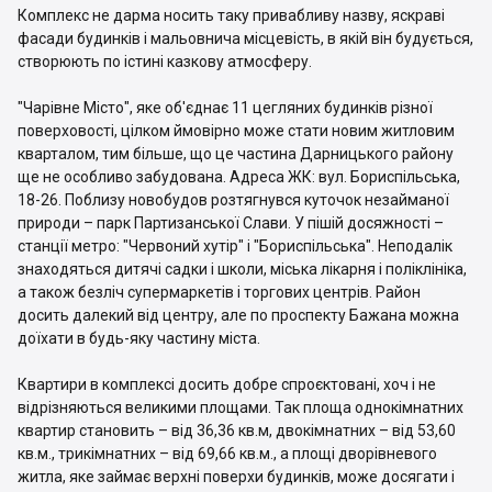
Комплекс не дарма носить таку привабливу назву, яскраві
фасади будинків і мальовнича місцевість, в якій він будується,
створюють по істині казкову атмосферу.
"Чарівне Місто", яке об'єднає 11 цегляних будинків різної
поверховості, цілком ймовірно може стати новим житловим
кварталом, тим більше, що це частина Дарницького району
ще не особливо забудована. Адреса ЖК: вул. Бориспільська,
18-26. Поблизу новобудов розтягнувся куточок незайманої
природи – парк Партизанської Слави. У пішій досяжності –
станції метро: "Червоний хутір" і "Бориспільська". Неподалік
знаходяться дитячі садки і школи, міська лікарня і поліклініка,
а також безліч супермаркетів і торгових центрів. Район
досить далекий від центру, але по проспекту Бажана можна
доїхати в будь-яку частину міста.
Квартири в комплексі досить добре спроєктовані, хоч і не
відрізняються великими площами. Так площа однокімнатних
квартир становить – від 36,36 кв.м, двокімнатних – від 53,60
кв.м., трикімнатних – від 69,66 кв.м., а площі дворівневого
житла, яке займає верхні поверхи будинків, може досягати і