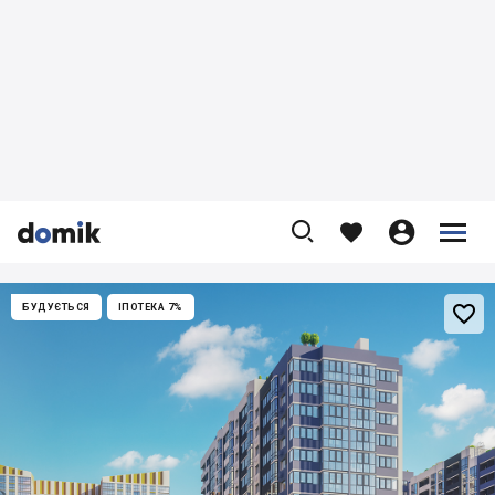










БУДУЄТЬСЯ
ІПОТЕКА 7%