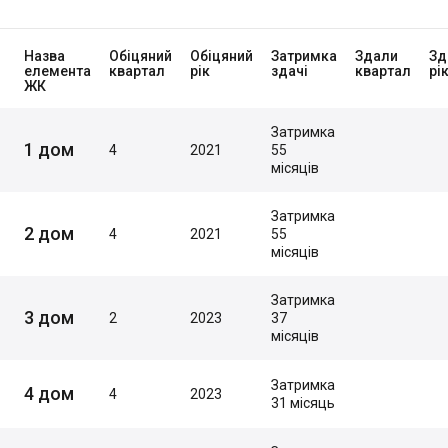
Назва
Обіцяний
Обіцяний
Затримка
Здали
Зд
елемента
квартал
рік
здачі
квартал
рі
ЖК
Затримка
1 дом
4
2021
55
місяців
Затримка
2 дом
4
2021
55
місяців
Затримка
3 дом
2
2023
37
місяців
Затримка
4 дом
4
2023
31 місяць