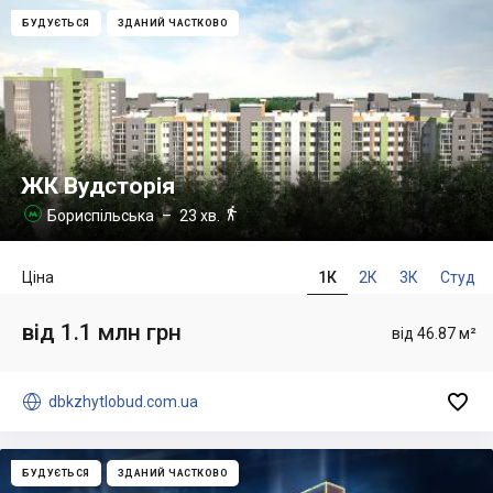
БУДУЄТЬСЯ
ЗДАНИЙ ЧАСТКОВО
ЖК Вудсторія

Бориспільська
– 23 хв.

Ціна
1К
2К
3К
Студ
від 1.1 млн грн
від 46.87 м²


dbkzhytlobud.com.ua
БУДУЄТЬСЯ
ЗДАНИЙ ЧАСТКОВО