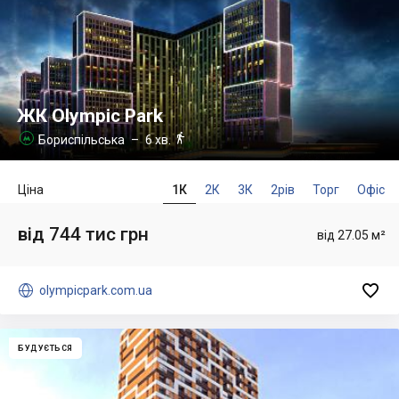
ЖК Olympic Park

Бориспільська
– 6 хв.

Ціна
1К
2К
3К
2рів
Торг
Офіс
від 744 тис грн
від 27.05 м²


olympicpark.com.ua
БУДУЄТЬСЯ