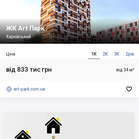
ЖК Art Парк
Харківський
Ціна
1К
2К
3К
2рів
від 833 тис грн
від 34 м²


art-park.com.ua