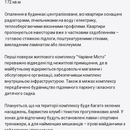
172 кв.м.
Опалення в будинках централізоване, всі квартири оснащені
радіаторами, лічильниками на воду і електрику,
теплозберігаючими віконними профілями. Квартири
пропонуються інвесторам вже з частковим оздобленням –
готовою стяжкою підлоги, поштукатуреними стінами,
викладеним ламінатом або лінолеумом.
Перші поверхи житлового комплексу "Чарівне Місто"
переважно відведені під нежитлові приміщення, де в
майбутньому відкриються продовольчі магазини і
обслуговуючі організації, забезпечивши комплекс
внутрішньою інфраструктурою. Також в межах комплексу
передбачено будівництво підземного паркінгу і власного
дитячого садка.
Планується, що на території комплексу буде багато зелених
насаджень, барвистих клумб і тінистих прогулянкових алей. У
зонах для відпочинку будуть встановлені лавки і спортивні
тренажери, а для найменших мешканців – ігрові майданчики з
гойдалками і пісочницею.