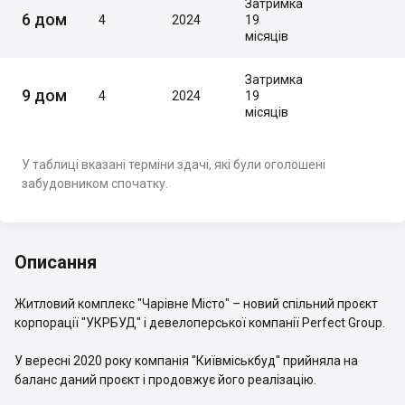
Затримка
6 дом
4
2024
19
місяців
Затримка
9 дом
4
2024
19
місяців
У таблиці вказані терміни здачі, які були оголошені
забудовником спочатку.
Описання
Житловий комплекс "Чарівне Місто" – новий спільний проєкт
корпорації "УКРБУД" і девелоперської компанії Perfect Group.
У вересні 2020 року компанія "Київміськбуд" прийняла на
баланс даний проєкт і продовжує його реалізацію.