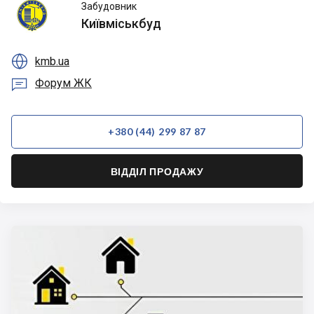
Київміськбуд
Забудовник
Київміськбуд

kmb.ua

Форум ЖК
+380 (44) 299 87 87
ВІДДІЛ ПРОДАЖУ