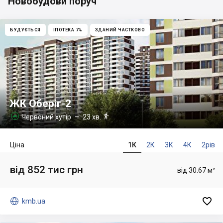
Новобудови поруч
БУДУЄТЬСЯ
ІПОТЕКА 7%
ЗДАНИЙ ЧАСТКОВО
ЖК Оберіг-2

Червоний хутір
– 23 хв.

Ціна
1К
2К
3К
4К
2рів
від 852 тис грн
від 30.67 м²


kmb.ua