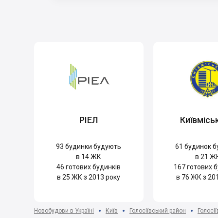
РІЕЛ
Київмісь
93
будинки будують
61
будинок б
в 14 ЖК
в 21 Ж
46
готових будинків
167
готових б
в 25 ЖК з 2013 року
в 76 ЖК з 20
Новобудови в Україні
Київ
Голосіївський район
Голосії