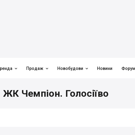



ренда
Продаж
Новобудови
Новини
Фору
 ЖК Чемпіон. Голосіїво