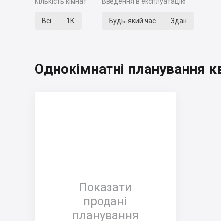
Кількість кімнат
Введення в експлуатацію
Всі
1К
Будь-який час
Здан
Однокімнатні планування к
Показати
продані
планування