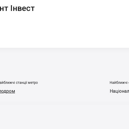
т Інвест
айближчі станції метро
Найближчі 
подром
Націонал