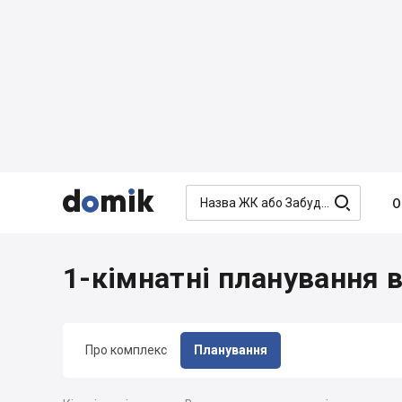




О
1-кімнатні планування в
Про комплекс
Планування