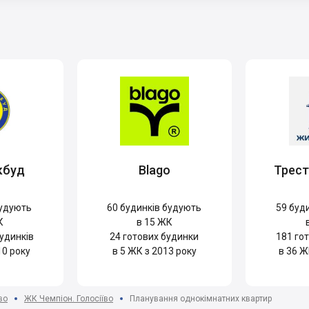
кбуд
Blago
Трес
удують
60
будинків будують
59
буди
К
в 15 ЖК
удинків
24
готових будинки
181
гот
10 року
в 5 ЖК з 2013 року
в 36 Ж
во
ЖК Чемпіон. Голосіїво
Планування однокімнатних квартир