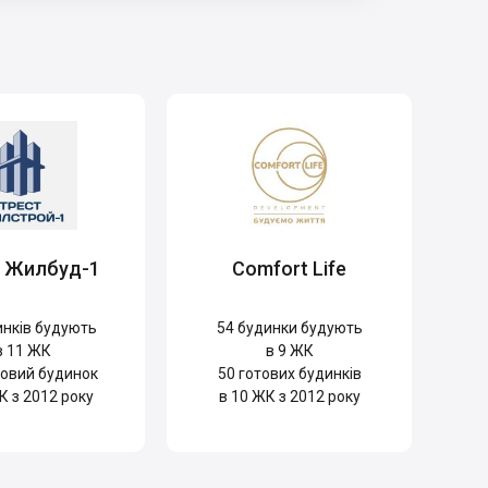
т Жилбуд-1
Comfort Life
нків будують
54
будинки будують
в 11 ЖК
в 9 ЖК
овий будинок
50
готових будинків
К з 2012 року
в 10 ЖК з 2012 року