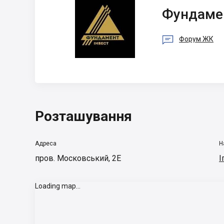
Фундамент Інвест
Фундамен

Форум ЖК
Розташування
Адреса
Н
пров. Московський, 2Е
І
Loading map...