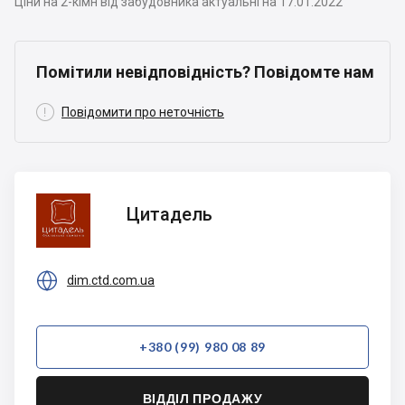
Ціни на 2-кімн від забудовника актуальні на 17.01.2022
Помітили невідповідність? Повідомте нам

Повідомити про неточність
Цитадель
Цитадель

dim.ctd.com.ua
+380 (99) 980 08 89
ВІДДІЛ ПРОДАЖУ