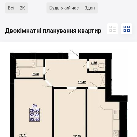
Всі
2К
Будь-який час
Здан


Двокімнатні планування квартир