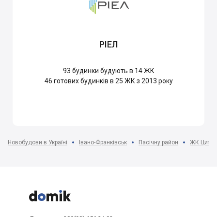
РІЕЛ
93
будинки будують в 14 ЖК
46
готових будинків в 25 ЖК з 2013 року
Новобудови в Україні
Івано-Франківськ
Пасічну район
ЖК Цитад


