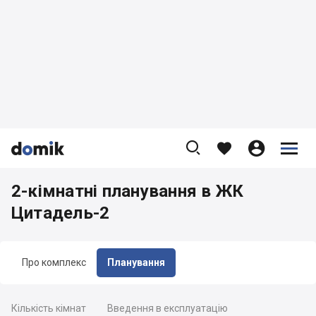









2-кімнатні планування в ЖК
Цитадель-2
Про комплекс
Планування
Кількість кімнат
Введення в експлуатацію