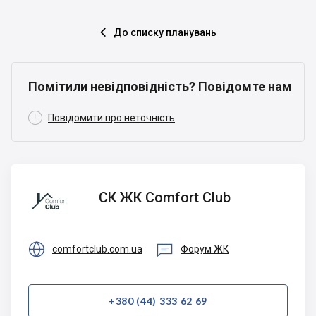
До списку планувань

Помітили невідповідність? Повідомте нам

Повідомити про неточність
СК ЖК
СК ЖК Comfort Club
Comfort
Club


comfortclub.com.ua
Форум ЖК
+380 (44) 333 62 69