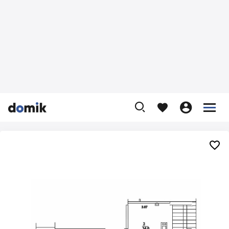









