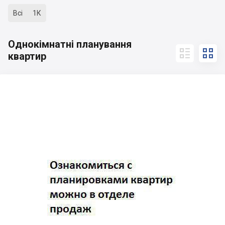
Всі
1К
Однокімнатні планування


квартир