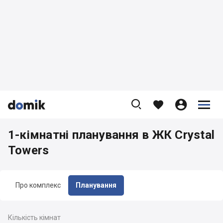









1-кімнатні планування в ЖК Crystal
Towers
Про комплекс
Планування
Кількість кімнат