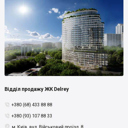
Відділ продажу ЖК Delrey
+380 (68) 433 88 88

+380 (93) 107 88 33


м. Київ, вул. Військовий проїзд, 8