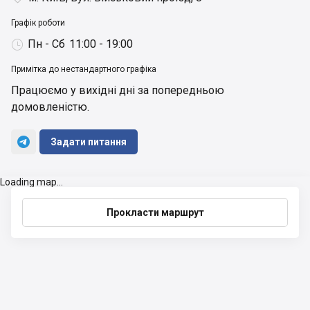
Графік роботи
Пн - Сб
11:00 - 19:00

Примітка до нестандартного графіка
Працюємо у вихідні дні за попередньою 
домовленістю.


Задати питання
Loading map...
Прокласти маршрут