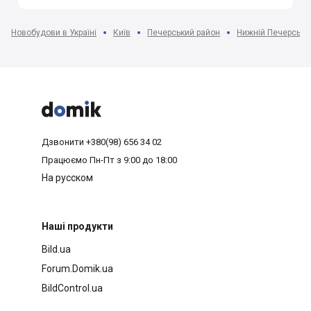
Новобудови в Україні
Київ
Печерський район
Нижній Печерськ



Дзвонити
+380(98) 656 34 02
Працюємо
Пн-Пт з 9:00 до 18:00
На русском
Наші продукти
Bild.ua
Forum.Domik.ua
BildControl.ua