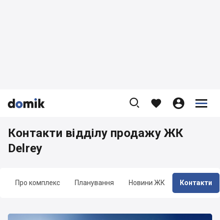









Контакти відділу продажу ЖК
Delrey
Про комплекс
Планування
Новини ЖК
Контакти