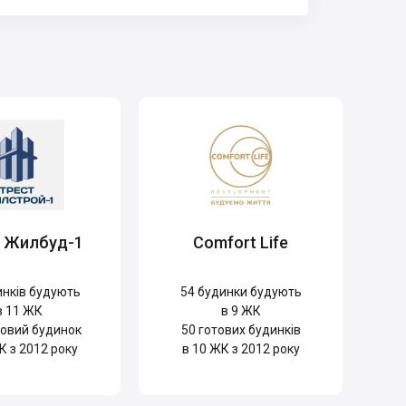
т Жилбуд-1
Comfort Life
нків будують
54
будинки будують
в 11 ЖК
в 9 ЖК
овий будинок
50
готових будинків
К з 2012 року
в 10 ЖК з 2012 року