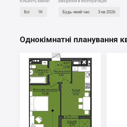
Кількість кімнат
Введення в експлуатацію
Всі
1К
Будь-який час
3 кв 2026
Однокімнатні планування к