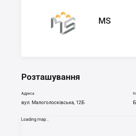
MS
MS
Розташування
Адреса
Н
вул. Малоголосківська, 12Б
Б
Loading map...