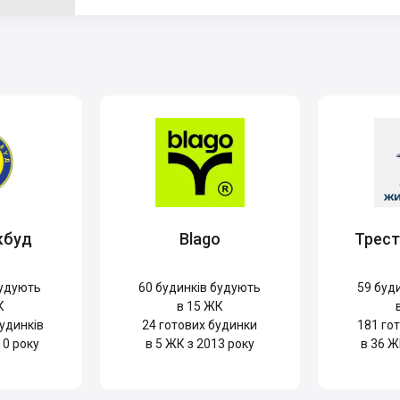
кбуд
Blago
Трес
удують
60
будинків будують
59
буди
К
в 15 ЖК
удинків
24
готових будинки
181
гот
10 року
в 5 ЖК з 2013 року
в 36 Ж