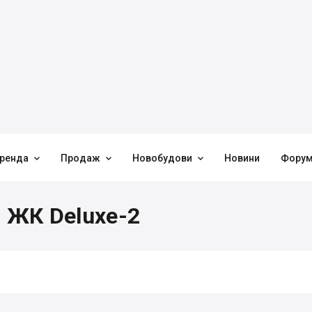



ренда
Продаж
Новобудови
Новини
Фору
в ЖК Deluxe-2