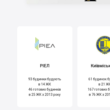
РІЕЛ
Київмісь
93
будинки будують
61
будинок б
в 14 ЖК
в 21 Ж
46
готових будинків
167
готових б
в 25 ЖК з 2013 року
в 76 ЖК з 20