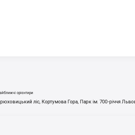
айближчі орієнтири
рюховицький ліс
,
Кортумова Гора
,
Парк ім. 700-річчя Льво