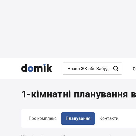




О
1-кімнатні планування 
Про комплекс
Планування
Контакти