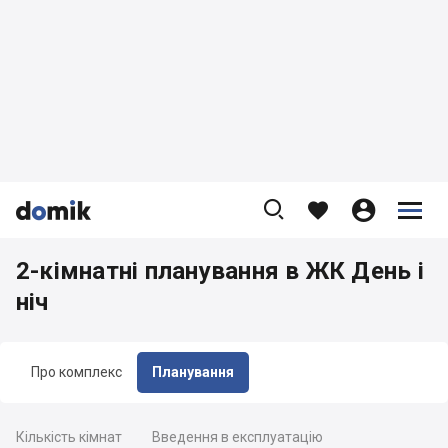









2-кімнатні планування в ЖК День і
ніч
Про комплекс
Планування
Кількість кімнат
Введення в експлуатацію