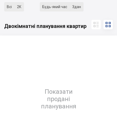
Всі
2К
Будь-який час
Здан


Двокімнатні планування квартир
Показати
продані
планування