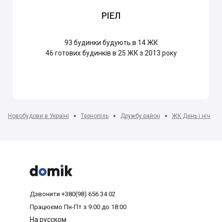
РІЕЛ
93
будинки будують в 14 ЖК
46
готових будинків в 25 ЖК з 2013 року
Новобудови в Україні
Тернопіль
Дружбу район
ЖК День і ніч



Дзвонити
+380(98) 656 34 02
Працюємо
Пн-Пт з 9:00 до 18:00
На русском