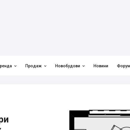



ренда
Продаж
Новобудови
Новини
Фору
ри