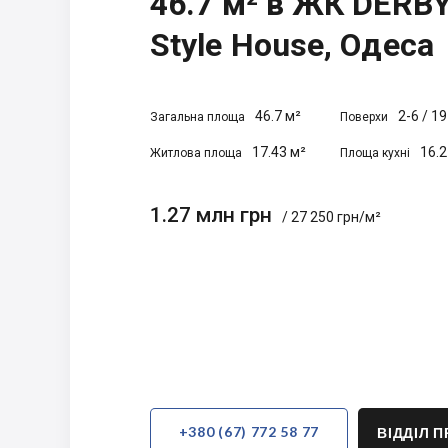
46.7 м² в ЖК DERB
Style House, Одеса
46.7 м²
2-6
/
19
Загальна площа
Поверхи
17.43 м²
16.2
Житлова площа
Площа кухні
1.27 млн грн
/ 27 250 грн/м²
+380 (67) 772 58 77
ВІДДІЛ 