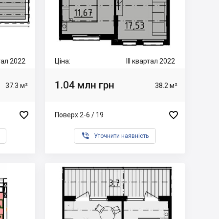
ртал 2022
Ціна:
III квартал 2022
1.04 млн грн
37.3 м²
38.2 м²


Поверх 2-6 / 19

Уточнити наявність