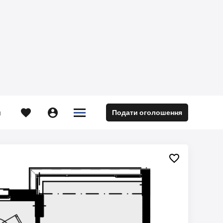





Подати оголошення
м
