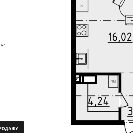
Y
 м²
ПРОДАЖУ