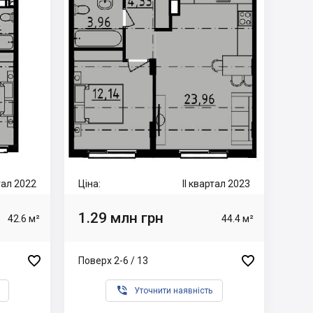
ртал 2022
Ціна:
II квартал 2023
1.29 млн грн
42.6 м²
44.4 м²


Поверх 2-6 / 13

Уточнити наявність