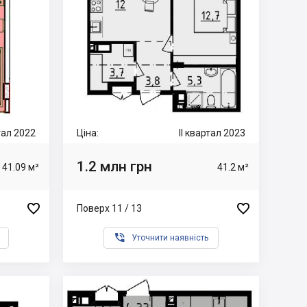
ртал 2022
Ціна:
II квартал 2023
1.2 млн грн
41.09 м²
41.2 м²


Поверх 11 / 13

Уточнити наявність