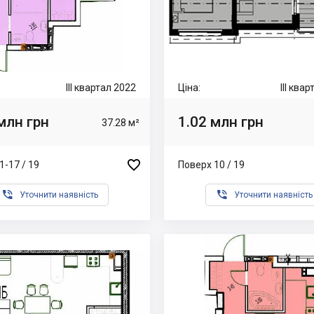
III квартал 2022
Ціна:
III ква
млн грн
1.02 млн грн
37.28 м²

1-17 / 19
Поверх 10 / 19


Уточнити наявність
Уточнити наявність