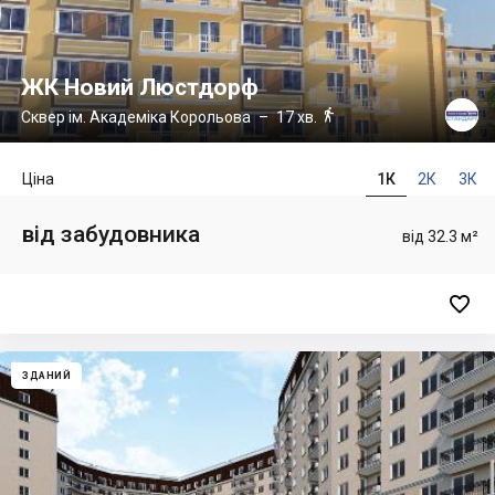
ЖК Новий Люстдорф

Сквер ім. Академіка Корольова
– 17 хв.
Ціна
1К
2К
3К
від забудовника
від 32.3 м²

ЗДАНИЙ