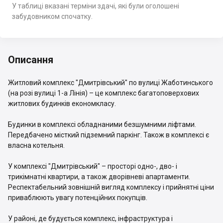
У таблиці вказані терміни здачі, які були оголошені
забудовником спочатку.
Описання
Житловий комплекс "Дмитрівський" по вулиці Жаботинського
(на розі вулиці 1-а Лінія) – це комплекс багатоповерхових
житлових будинків економкласу.
Будинки в комплексі обладнаними безшумними ліфтами.
Передбачено місткий підземний паркінг. Також в комплексі є
власна котельня.
У комплексі "Дмитрівський" – просторі одно-, дво- і
трикімнатні квартири, а також дворівневі апартаменти.
Респектабельний зовнішній вигляд комплексу і прийнятні ціни
приваблюють увагу потенційних покупців.
У районі, де будується комплекс, інфраструктура і