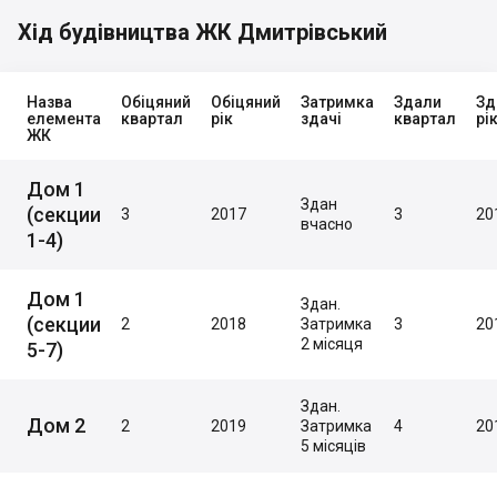
Хід будівництва ЖК Дмитрівський
Назва
Обіцяний
Обіцяний
Затримка
Здали
Зд
елемента
квартал
рік
здачі
квартал
рі
ЖК
Дом 1
Здан
(секции
3
2017
3
20
вчасно
1-4)
Дом 1
Здан.
(секции
2
2018
Затримка
3
20
2 місяця
5-7)
Здан.
Дом 2
2
2019
Затримка
4
20
5 місяців