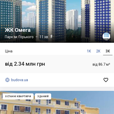
ЖК Омега

Парк ім. Горького
– 11 хв.
Ціна
1К
2К
3К
від 2.34 млн грн
від 86.7 м²


budova.ua
ОСТАННІ КВАРТИРИ
ЗДАНИЙ