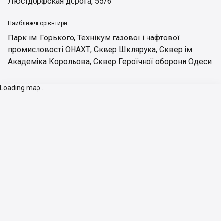
Люстдорфская дорога, 55/6
Найближчі орієнтири
Парк ім. Горького
,
Технікум газової і нафтової
промисловості ОНАХТ
,
Сквер Шклярука
,
Сквер ім.
Академіка Корольова
,
Сквер Героїчної оборони Одеси
Loading map...