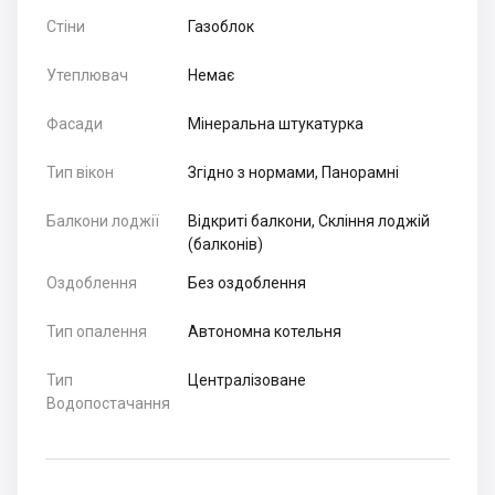
Стіни
Газоблок
Утеплювач
Немає
Фасади
Мінеральна штукатурка
Тип вікон
Згідно з нормами, Панорамні
Балкони лоджії
Відкриті балкони, Скління лоджій
(балконів)
Оздоблення
Без оздоблення
Тип опалення
Автономна котельня
Тип
Централізоване
Водопостачання