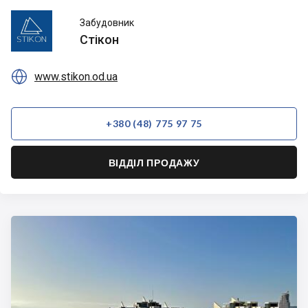
Стікон
Забудовник
Стікон

www.stikon.od.ua
+380 (48) 775 97 75
ВІДДІЛ ПРОДАЖУ