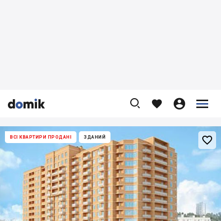










ВСІ КВАРТИРИ ПРОДАНІ
ЗДАНИЙ