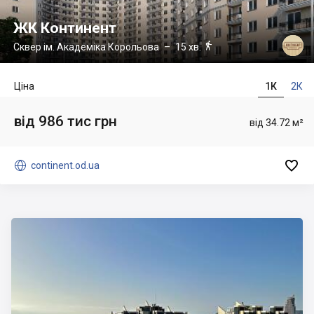
ЖК Континент

Сквер ім. Академіка Корольова
– 15 хв.
Ціна
1К
2К
від 986 тис грн
від 34.72 м²


continent.od.ua