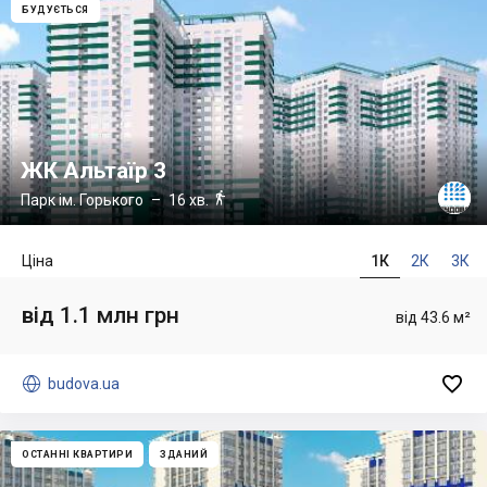
БУДУЄТЬСЯ
ЖК Альтаїр 3

Парк ім. Горького
– 16 хв.
Ціна
1К
2К
3К
від 1.1 млн грн
від 43.6 м²


budova.ua
ОСТАННІ КВАРТИРИ
ЗДАНИЙ