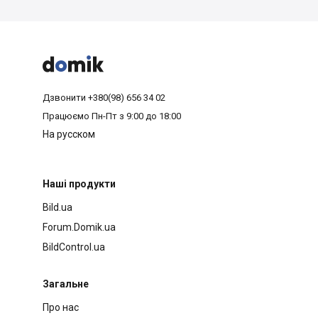



Дзвонити
+380(98) 656 34 02
Працюємо
Пн-Пт з 9:00 до 18:00
На русском
Наші продукти
Bild.ua
Forum.Domik.ua
BildControl.ua
Загальне
Про нас