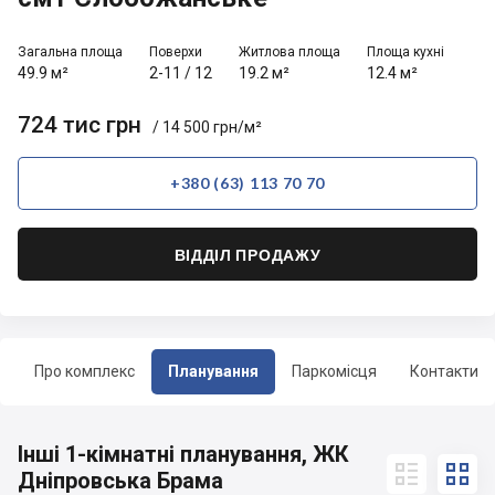
Загальна площа
Поверхи
Житлова площа
Площа кухні
49.9 м²
2-11
/
12
19.2 м²
12.4 м²
724 тис грн
/ 14 500 грн/м²
+380 (63) 113 70 70
ВІДДІЛ ПРОДАЖУ
Про комплекс
Планування
Паркомісця
Контакти
Інші 1-кімнатні планування, ЖК


Дніпровська Брама