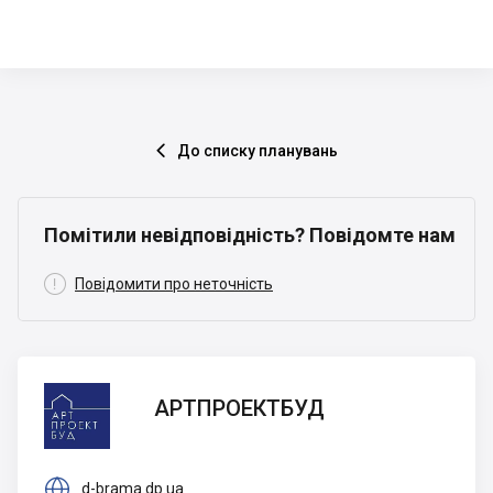
До списку планувань

Помітили невідповідність? Повідомте нам

Повідомити про неточність
АРТПРОЕКТБУД
АРТПРОЕКТБУД

d-brama.dp.ua