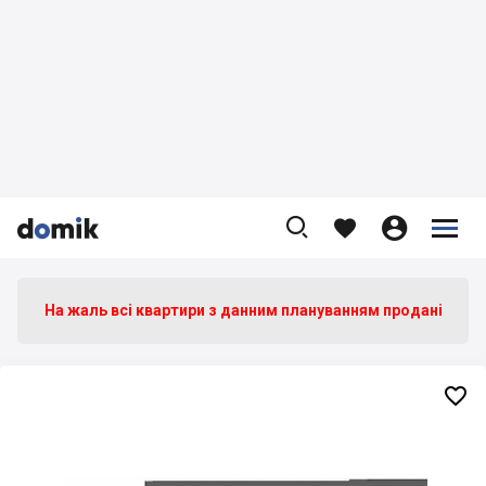









На жаль всі квартири з данним плануванням продані
