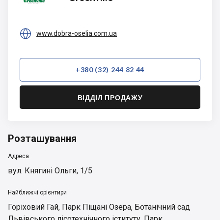

www.dobra-oselia.com.ua
+380 (32) 244 82 44
ВІДДІЛ ПРОДАЖУ
Розташування
Адреса
вул. Княгині Ольги, 1/5
Найближчі орієнтири
Горіховий Гай
,
Парк Піщані Озера
,
Ботанічний сад
Львівського лісотехнічного іституту
,
Парк