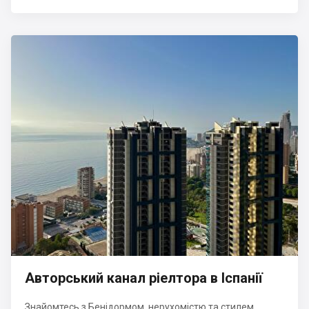
Авторський канал ріелтора в Іспанії
Знайомтесь з Бенідормом, нерухомістю та стилем