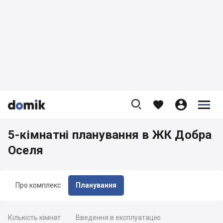









5-кімнатні планування в ЖК Добра
Оселя
Про комплекс
Планування
Кількість кімнат
Введення в експлуатацію