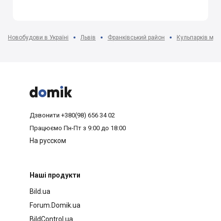
Новобудови в Україні
Львів
Франківський район
Кульпарків мкр



Дзвонити
+380(98) 656 34 02
Працюємо
Пн-Пт з 9:00 до 18:00
На русском
Наші продукти
Bild.ua
Forum.Domik.ua
BildControl.ua