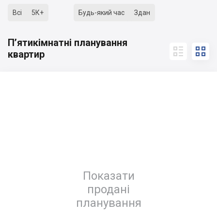
Всі
5К+
Будь-який час
Здан
П’‎ятикімнатні планування


квартир
Показати
продані
планування