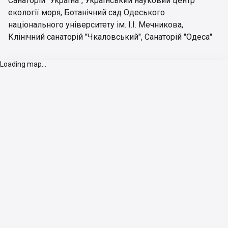
Санаторій "Україна"
,
Український науковий центр
екології моря
,
Ботанічний сад Одеського
національного університету ім. І.І. Мечникова
,
Клінічний санаторій "Чкаловський"
,
Санаторій "Одеса"
Loading map...