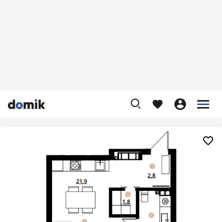









