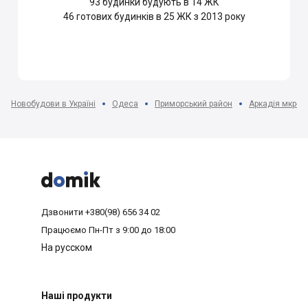
93
будинки будують в 14 ЖК
46
готових будинків в 25 ЖК з 2013 року
Новобудови в Україні
Одеса
Приморський район
Аркадія мкр-н



Дзвонити
+380(98) 656 34 02
Працюємо
Пн-Пт з 9:00 до 18:00
На русском
Наші продукти