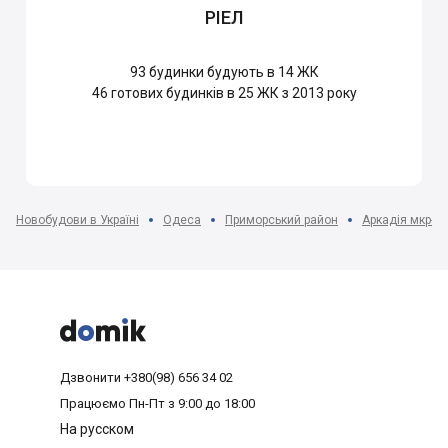
РІЕЛ
93
будинки будують в 14 ЖК
46
готових будинків в 25 ЖК з 2013 року
Новобудови в Україні
Одеса
Приморський район
Аркадія мкр-н



Дзвонити
+380(98) 656 34 02
Працюємо
Пн-Пт з 9:00 до 18:00
На русском