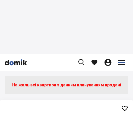









На жаль всі квартири з данним плануванням продані
