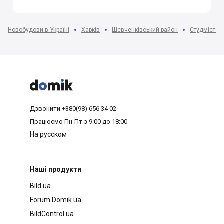
Новобудови в Україні
Харків
Шевченківський район
Студмістеч



Дзвонити
+380(98) 656 34 02
Працюємо
Пн-Пт з 9:00 до 18:00
На русском
Наші продукти
Bild.ua
Forum.Domik.ua
BildControl.ua