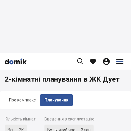









2-кімнатні планування в ЖК Дует
Про комплекс
Планування
Кількість кімнат
Введення в експлуатацію
Всі
2К
Будь-який час
Здан