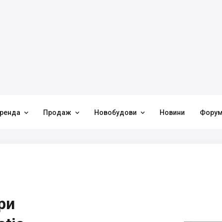



ренда
Продаж
Новобудови
Новини
Фору
ри