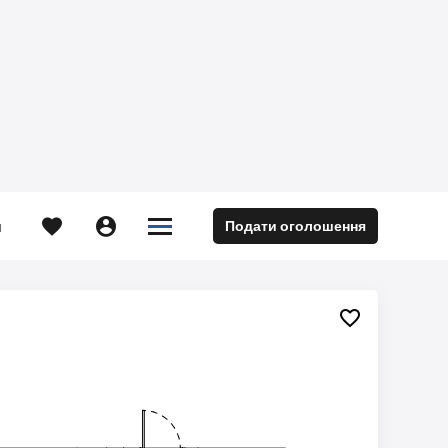





Подати оголошення
м
