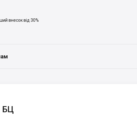
ший внесок від 30%
нам
 БЦ