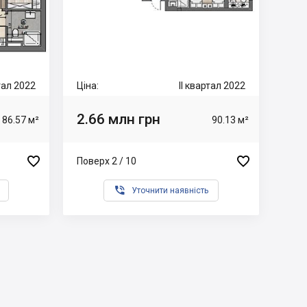
ртал 2022
Ціна:
II квартал 2022
2.66 млн грн
86.57 м²
90.13 м²


Поверх 2 / 10

Уточнити наявність