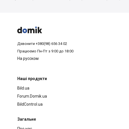



Дзвонити
+380(98) 656 34 02
Працюємо
Пн-Пт з 9:00 до 18:00
На русском
Наші продукти
Bild.ua
Forum.Domik.ua
BildControl.ua
Загальне
Про нас