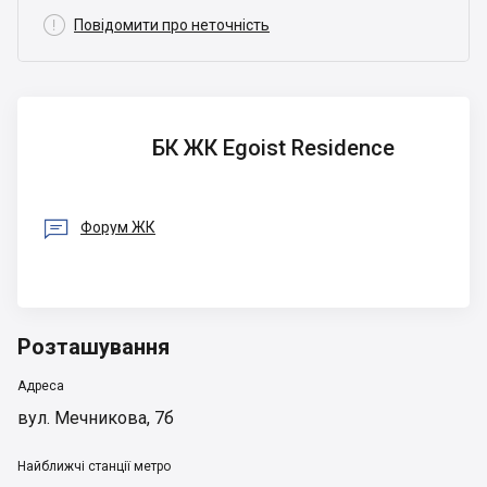

Повідомити про неточність
БК ЖК
БК ЖК Egoist Residence
Egoist
Residence

Форум ЖК
Розташування
Адреса
вул. Мечникова, 7б
Найближчі станції метро