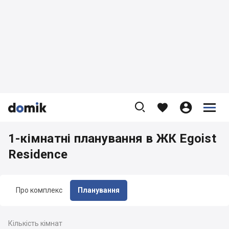









1-кімнатні планування в ЖК Egoist
Residence
Про комплекс
Планування
Кількість кімнат