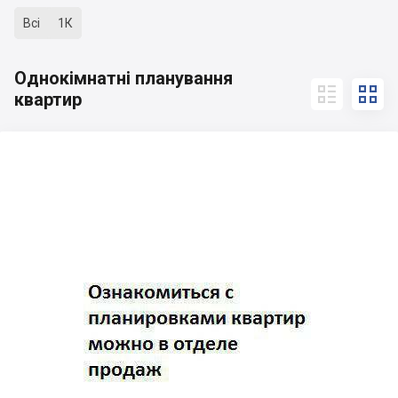
Всі
1К
Однокімнатні планування


квартир