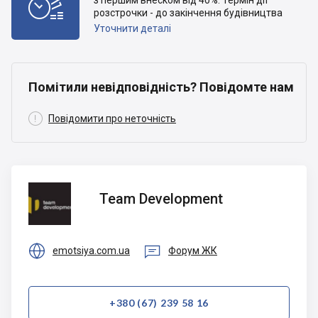

з першим внеском від 40%. Термін дії
розстрочки - до закінчення будівництва
Уточнити деталі
Помітили невідповідність? Повідомте нам

Повідомити про неточність
Team
Team Development
Development


emotsiya.com.ua
Форум ЖК
+380 (67) 239 58 16