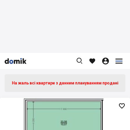









На жаль всі квартири з данним плануванням продані
