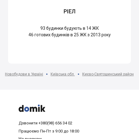
РІЕЛ
93
будинки будують в 14 ЖК
46
готових будинків в 25 ЖК з 2013 року
Новобудови в Україні
Київська обл.
Києво-Святошинський район



Дзвонити
+380(98) 656 34 02
Працюємо
Пн-Пт з 9:00 до 18:00
На русском