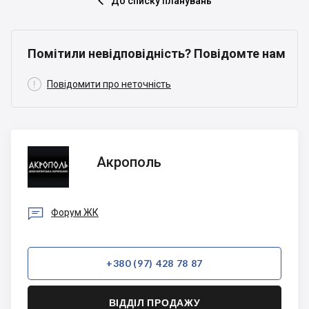
До списку планувань

Помітили невідповідність? Повідомте нам

Повідомити про неточність
Акрополь
Акрополь

Форум ЖК
+380 (97) 428 78 87
ВІДДІЛ ПРОДАЖУ