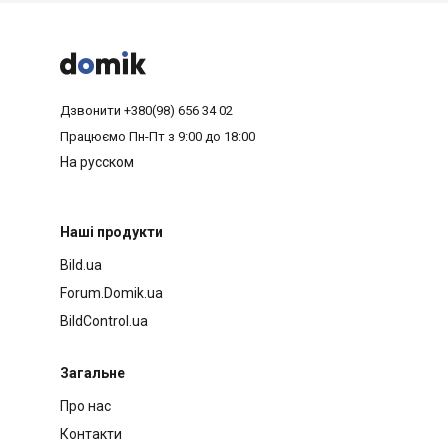



Дзвонити
+380(98) 656 34 02
Працюємо
Пн-Пт з 9:00 до 18:00
На русском
Наші продукти
Bild.ua
Forum.Domik.ua
BildControl.ua
Загальне
Про нас
Контакти