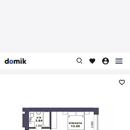









