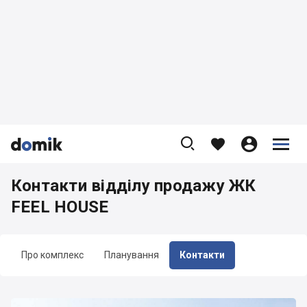









Контакти відділу продажу ЖК
FEEL HOUSE
Про комплекс
Планування
Контакти