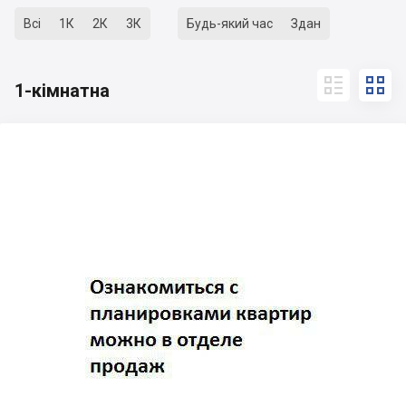
Всі
1К
2К
3К
Будь-який час
Здан


1-кімнатна