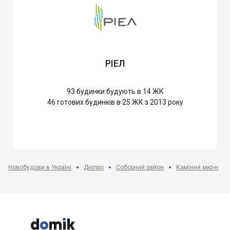
РІЕЛ
93
будинки будують в 14 ЖК
46
готових будинків в 25 ЖК з 2013 року
Новобудови в Україні
Дніпро
Соборний район
Каміння мкр-н


