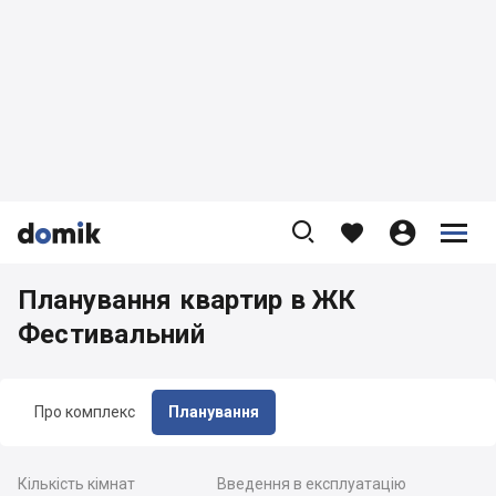









Планування квартир в ЖК
Фестивальний
Про комплекс
Планування
Кількість кімнат
Введення в експлуатацію