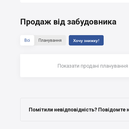
Продаж від забудовника
Всі
Планування
Хочу знижку!
Показати продані планування
Помітили невідповідність? Повідомте 