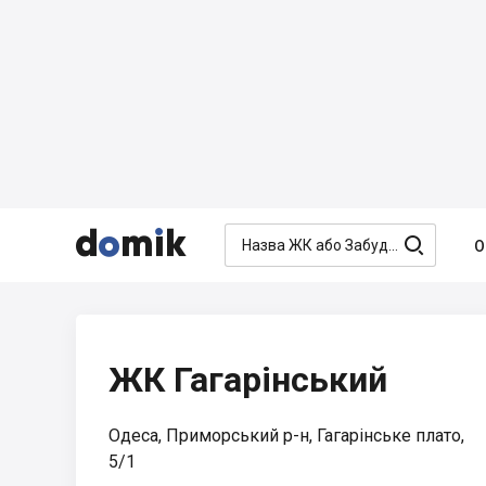




О
ЖК Гагарінський
Одеса, Приморський р-н, Гагарінське плато,
5/1