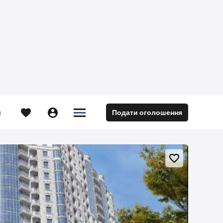





Подати оголошення
м
