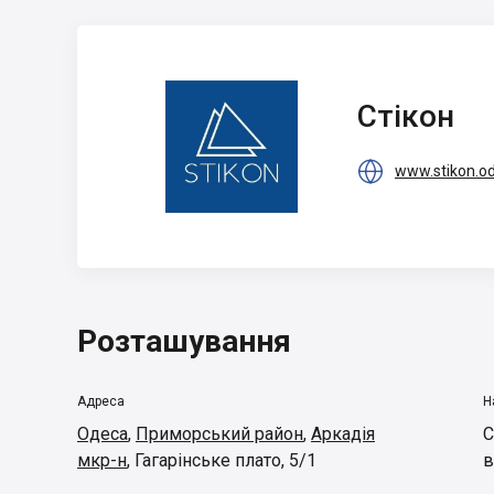
Стікон
Стікон

www.stikon.o
Розташування
Адреса
Н
Одеса
,
Приморський район
,
Аркадія
С
мкр-н
,
Гагарінське плато, 5/1
в