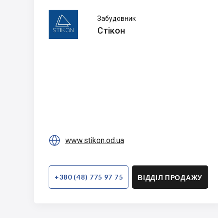
Стікон
Забудовник
Стікон

www.stikon.od.ua
+380 (48) 775 97 75
ВІДДІЛ ПРОДАЖУ