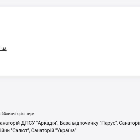
d.ua
айближчі орієнтири
анаторій ДПСУ "Аркадія"
,
База відпочинку "Парус"
,
Санаторі
ійни "Салют"
,
Санаторій "Україна"