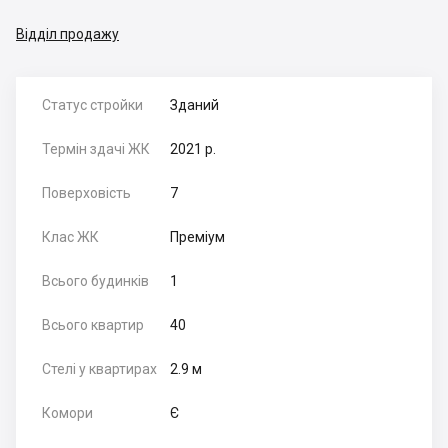
Відділ продажу
Статус стройки
Зданий
Термін здачі ЖК
2021 р.
Поверховість
7
Клас ЖК
Преміум
Всього будинків
1
Всього квартир
40
Стелі у квартирах
2.9 м
Комори
Є