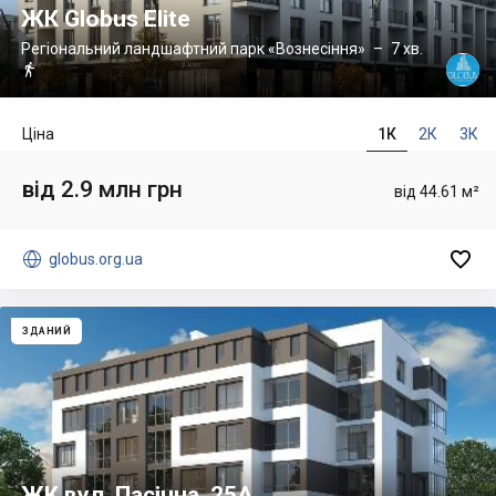
ЖК Globus Elite
Регіональний ландшафтний парк «Вознесіння»
– 7 хв.

Ціна
1К
2К
3К
від 2.9 млн грн
від 44.61 м²


globus.org.ua
ЗДАНИЙ
ЖК вул. Пасічна, 25А