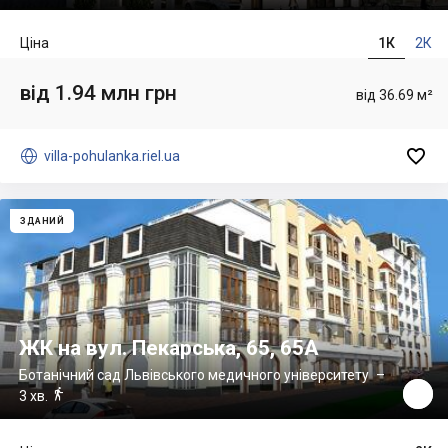
Ціна
1К
2К
від 1.94 млн грн
від 36.69 м²


villa-pohulanka.riel.ua
ЗДАНИЙ
ЖК на вул. Пекарська, 65, 65А
Ботанічний сад Львівського медичного університету
–

3 хв.