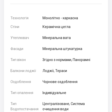
Технологія
Монолітно - каркасна
Стіни
Керамічна цегла
Утеплювач
Мінеральна вата
Фасади
Мінеральна штукатурка
Тип вікон
Згідно з нормами, Панорамні
Балкони лоджії
Лоджії, Тераси
Оздоблення
Чорнове оздоблення
Тип опалення
Індивідуальне
Тип
Централізоване, Система
Водопостачання
очищення води