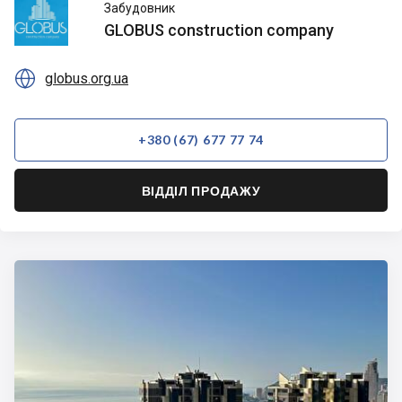
GLOBUS
Забудовник
construction
GLOBUS construction company
company

globus.org.ua
+380 (67) 677 77 74
ВІДДІЛ ПРОДАЖУ