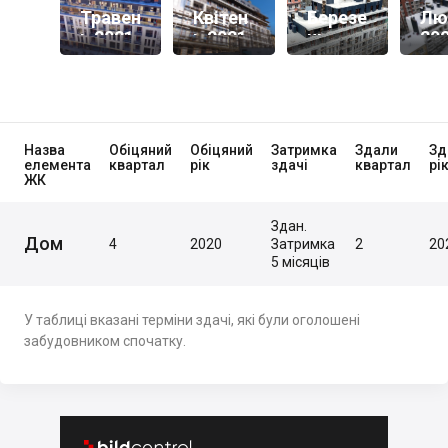
Травен
Квітен
Березе
Лю
Ь 2021
Ь 2021
Нь
20
2021
Назва
Обіцяний
Обіцяний
Затримка
Здали
Зд
елемента
квартал
рік
здачі
квартал
рі
ЖК
Здан.
Дом
4
2020
Затримка
2
20
5 місяців
У таблиці вказані терміни здачі, які були оголошені
забудовником спочатку.

