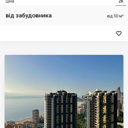
Ціна
2К
від забудовника
від 50 м²
