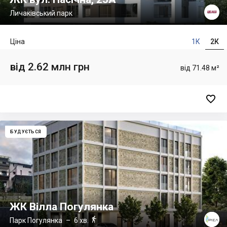
Личаківський парк
Ціна
1К
2К
від 2.62 млн грн
від 71.48 м²

БУДУЄТЬСЯ
ЖК Вілла Погулянка

Парк Погулянка
– 6 хв.