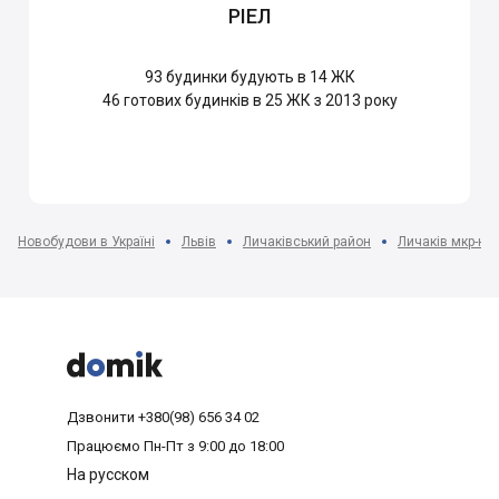
РІЕЛ
93
будинки будують в 14 ЖК
46
готових будинків в 25 ЖК з 2013 року
Новобудови в Україні
Львів
Личаківський район
Личаків мкр-н



Дзвонити
+380(98) 656 34 02
Працюємо
Пн-Пт з 9:00 до 18:00
На русском