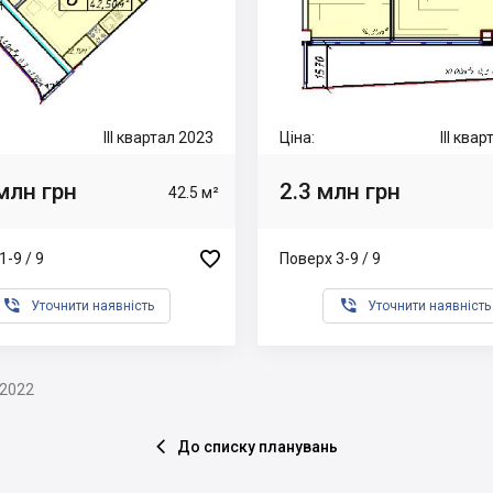
III квартал 2023
Ціна:
III ква
млн грн
2.3 млн грн
42.5 м²

1-9 / 9
Поверх 3-9 / 9


Уточнити наявність
Уточнити наявність
.2022
До списку планувань
