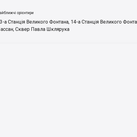
айближчі орієнтири
3-а Станція Великого Фонтана
,
14-а Станція Великого Фонт
ассан
,
Сквер Павла Шклярука