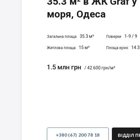
35.3 м² в ЖК Graf у
моря, Одеса
35.3 м²
1-9
/
9
Загальна площа
Поверхи
15 м²
14.3
Житлова площа
Площа кухні
1.5 млн грн
/ 42 600 грн/м²
+380 (67) 200 78 18
ВІДДІЛ 