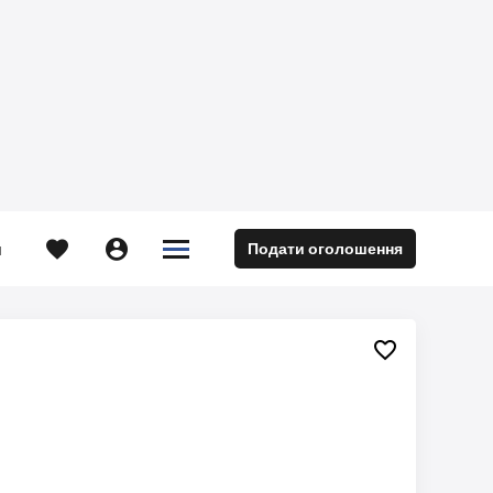





Подати оголошення
м
