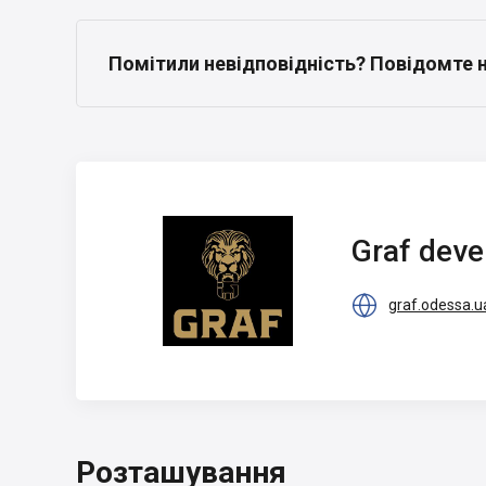
Помітили невідповідність? Повідомте 
Graf development
Graf dev

graf.odessa.u
Розташування