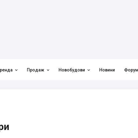



ренда
Продаж
Новобудови
Новини
Фору
ри