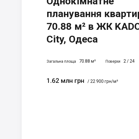
Однокімнатне
планування кварти
70.88 м² в ЖК KAD
City, Одеса
70.88 м²
2
/
24
Загальна площа
Поверхи
1.62 млн грн
/ 22 900 грн/м²