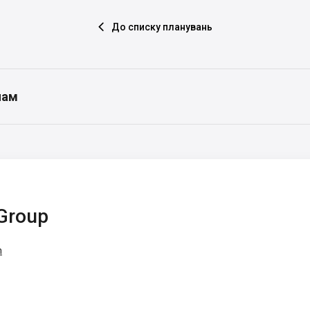
До списку планувань

нам
Group
m