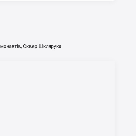
монавтів
,
Сквер Шклярука