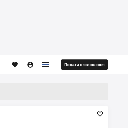





Подати оголошення
м
