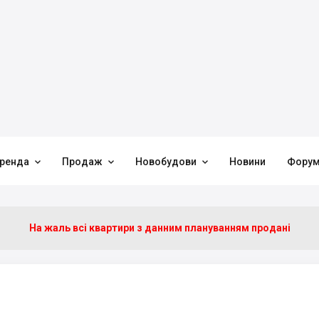



ренда
Продаж
Новобудови
Новини
Фору
На жаль всі квартири з данним плануванням продані