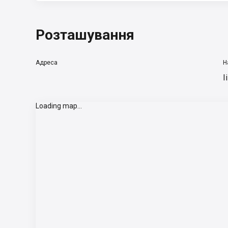
Розташування
Адреса
Н
І
Loading map...