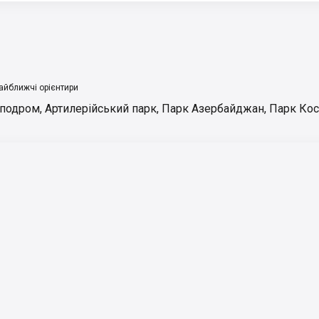
айближчі орієнтири
іподром
,
Артилерійський парк
,
Парк Азербайджан
,
Парк Кос