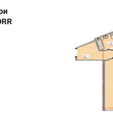
ри
ORR