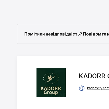
Помітили невідповідність? Повідомте 
KADORR Group
KADORR 

kadorrcity.co