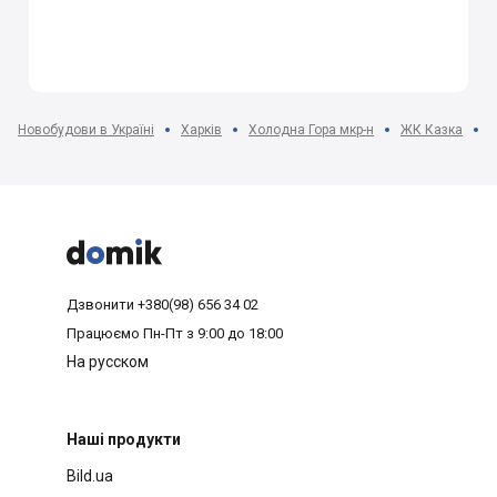
Новобудови в Україні
Харків
Холодна Гора мкр-н
ЖК Казка
П



Дзвонити
+380(98) 656 34 02
Працюємо
Пн-Пт з 9:00 до 18:00
На русском
Наші продукти
Bild.ua