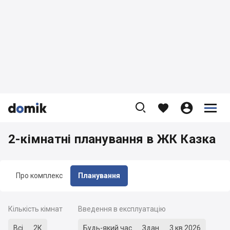









2-кімнатні планування в ЖК Казка
Про комплекс
Планування
Кількість кімнат
Введення в експлуатацію
Всі
2К
Будь-який час
Здан
3 кв 2026