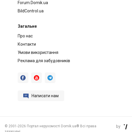
Forum.Domik.ua
BildControl.ua
Загальне
Про нас
Контакти
Умови використання
Реклама для забудовників




Написати нам
©
2001-2026 Портал нерухомості Domik.ua® Всі права
by

захищені.