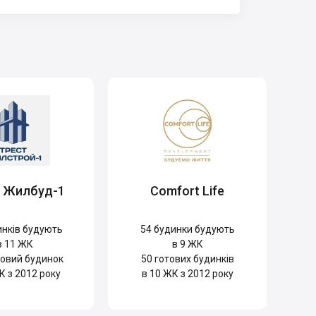
т Жилбуд-1
Comfort Life
нків будують
54
будинки будують
в 11 ЖК
в 9 ЖК
овий будинок
50
готових будинків
К з 2012 року
в 10 ЖК з 2012 року