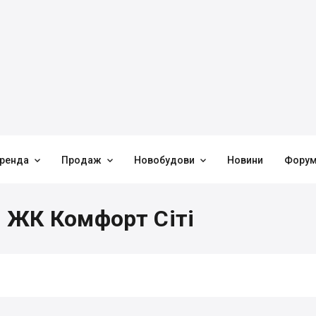



ренда
Продаж
Новобудови
Новини
Фору
в ЖК Комфорт Сіті