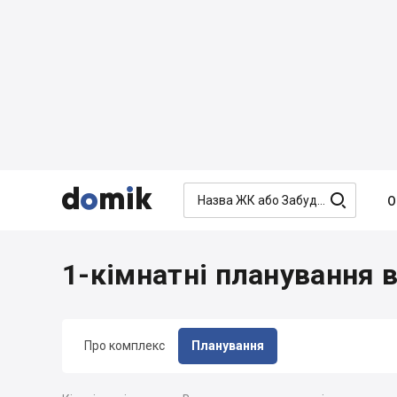




О
1-кімнатні планування 
Про комплекс
Планування