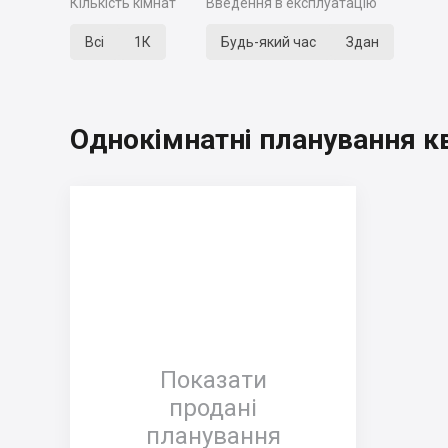
Кількість кімнат
Введення в експлуатацію
Всі
1К
Будь-який час
Здан
Однокімнатні планування к
Показати
продані
планування