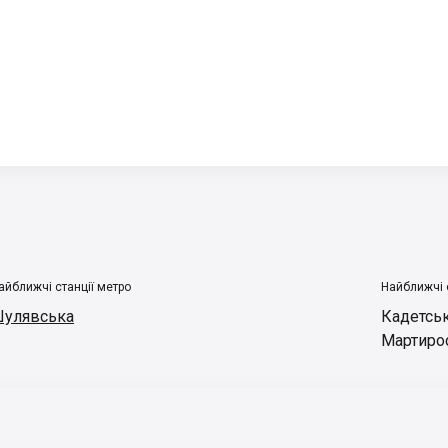
айближчі станції метро
Найближчі 
улявська
Кадетськ
Мартиро