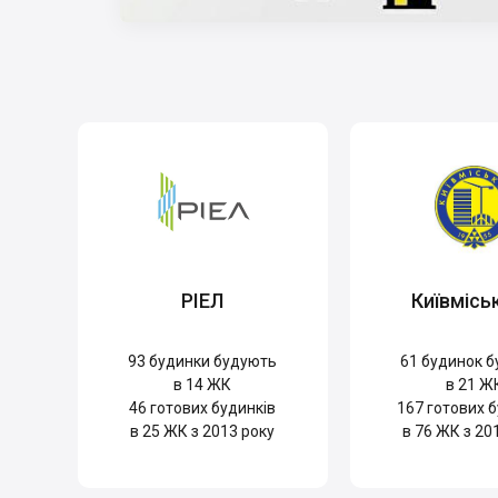
РІЕЛ
Київмісь
93
будинки будують
61
будинок б
в 14 ЖК
в 21 Ж
46
готових будинків
167
готових б
в 25 ЖК з 2013 року
в 76 ЖК з 20