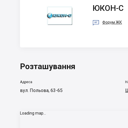
ЮКОН-С
ЮКОН-С

Форум ЖК
Розташування
Адреса
Н
вул. Польова, 63-65
Ш
Loading map...