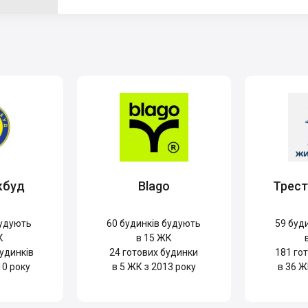
кбуд
Blago
Трес
удують
60
будинків будують
59
буди
К
в 15 ЖК
удинків
24
готових будинки
181
гот
10 року
в 5 ЖК з 2013 року
в 36 Ж