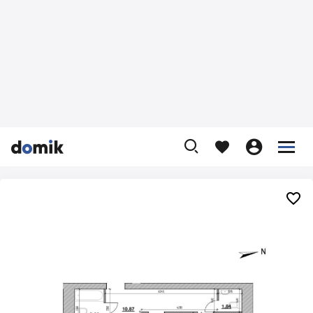









