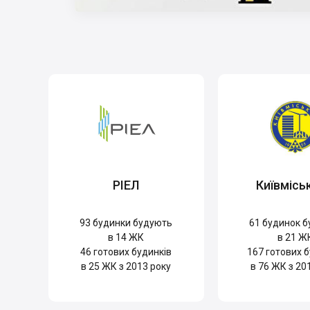
РІЕЛ
Київмісь
93
будинки будують
61
будинок б
в 14 ЖК
в 21 Ж
46
готових будинків
167
готових б
в 25 ЖК з 2013 року
в 76 ЖК з 20