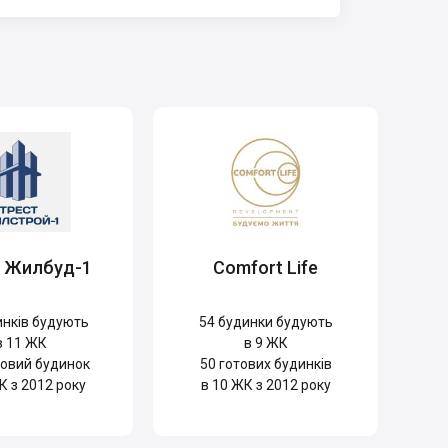
т Жилбуд-1
Comfort Life
нків будують
54
будинки будують
в 11 ЖК
в 9 ЖК
овий будинок
50
готових будинків
К з 2012 року
в 10 ЖК з 2012 року