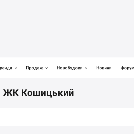



ренда
Продаж
Новобудови
Новини
Фору
 в ЖК Кошицький