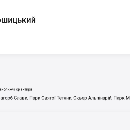
ошицький
айближчі орієнтири
агорб Слави
,
Парк Святої Тетяни
,
Сквер Альпінарій
,
Парк М