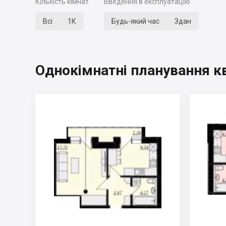
Кількість кімнат
Введення в експлуатацію
Всі
1К
Будь-який час
Здан
Однокімнатні планування к