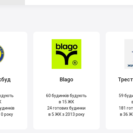
кбуд
Blago
Трес
удують
60
будинків будують
59
буди
К
в 15 ЖК
удинків
24
готових будинки
181
гот
10 року
в 5 ЖК з 2013 року
в 36 Ж