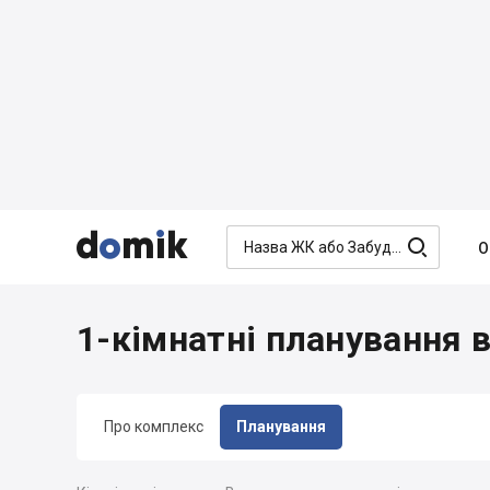




О
1-кімнатні планування
Про комплекс
Планування