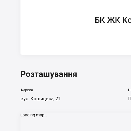
БК ЖК
Кошицький
БК ЖК К
Розташування
Адреса
Н
вул. Кошицька, 21
П
Loading map...