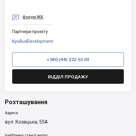
Гай 2

Форум ЖК
Партнери проєкту
KyivBudDevelopment
+380 (44) 222 53 03
ВІДДІЛ ПРОДАЖУ
Розташування
Адреса
вул. Козацька, 55А
Найближчі станції метро