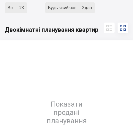
Всі
2К
Будь-який час
Здан


Двокімнатні планування квартир
Показати
продані
планування