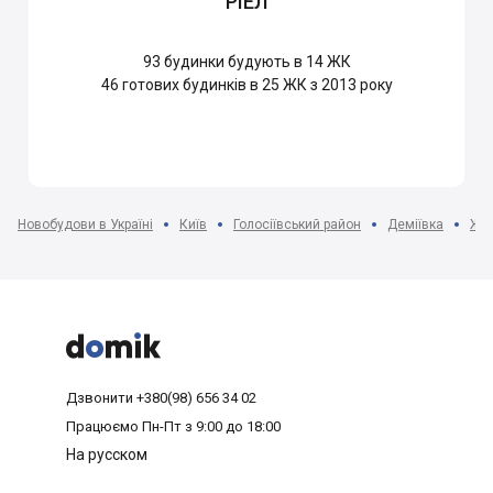
РІЕЛ
93
будинки будують в 14 ЖК
46
готових будинків в 25 ЖК з 2013 року
Новобудови в Україні
Київ
Голосіївський район
Деміївка
ЖК 



Дзвонити
+380(98) 656 34 02
Працюємо
Пн-Пт з 9:00 до 18:00
На русском