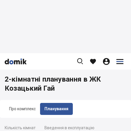









2-кімнатні планування в ЖК
Козацький Гай
Про комплекс
Планування
Кількість кімнат
Введення в експлуатацію