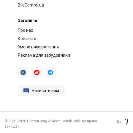
BildControl.ua
Загальне
Про нас
Контакти
Умови використання
Реклама для забудовників




Написати нам
©
2001-2026 Портал нерухомості Domik.ua® Всі права
by

захищені.