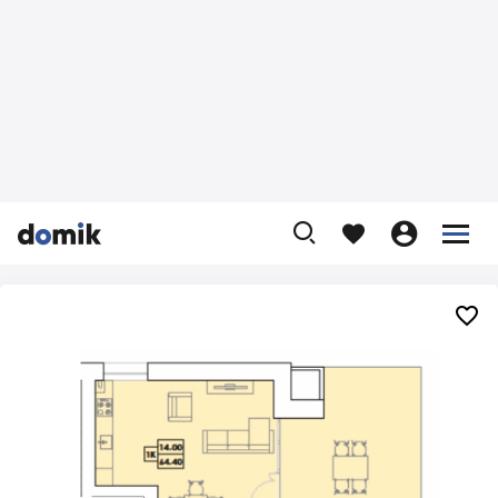









