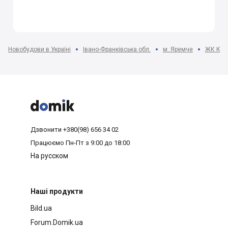
Новобудови в Україні
Івано-Франківська обл.
м. Яремче
ЖК Кра



Дзвонити
+380(98) 656 34 02
Працюємо
Пн-Пт з 9:00 до 18:00
На русском
Наші продукти
Bild.ua
Forum.Domik.ua