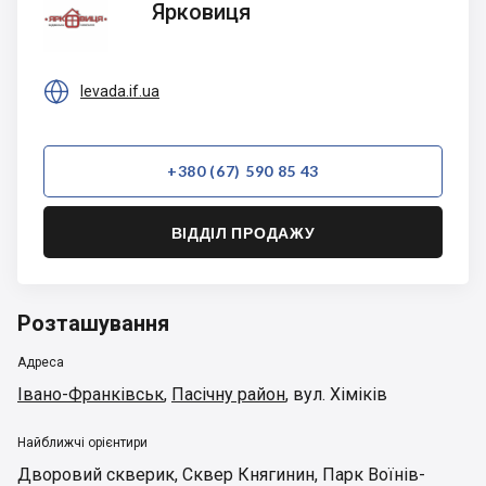
Ярковиця

levada.if.ua
+380 (67) 590 85 43
ВІДДІЛ ПРОДАЖУ
Розташування
Адреса
Івано-Франківськ
,
Пасічну район
,
вул. Хіміків
Найближчі орієнтири
Дворовий скверик
,
Сквер Княгинин
,
Парк Воїнів-