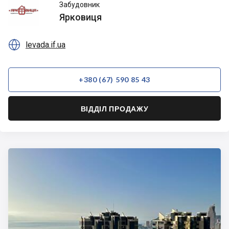
Ярковиця
Забудовник
Ярковиця

levada.if.ua
+380 (67) 590 85 43
ВІДДІЛ ПРОДАЖУ