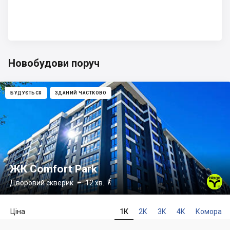
Новобудови поруч
БУДУЄТЬСЯ
ЗДАНИЙ ЧАСТКОВО
ЖК Comfort Park

Дворовий скверик
– 12 хв.
Ціна
1К
2К
3К
4К
Комора