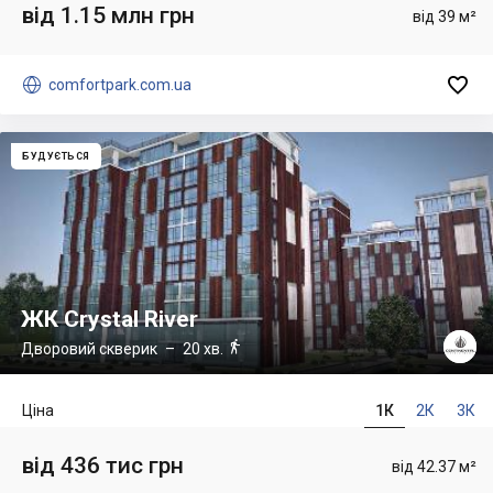
від 1.15 млн грн
від 39 м²


comfortpark.com.ua
БУДУЄТЬСЯ
ЖК Crystal River

Дворовий скверик
– 20 хв.
Ціна
1К
2К
3К
від 436 тис грн
від 42.37 м²