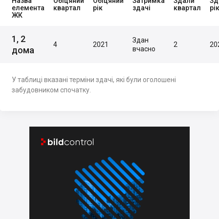
Назва
Обіцяний
Обіцяний
Затримка
Здали
Зд
елемента
квартал
рік
здачі
квартал
рі
ЖК
1, 2
Здан
4
2021
2
20
дома
вчасно
У таблиці вказані терміни здачі, які були оголошені
забудовником спочатку.

