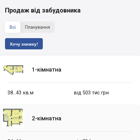
Продаж від забудовника
Всі
Планування
Хочу знижку!
1-кімнатна
38...43
кв.м
від 503 тис грн
2-кімнатна