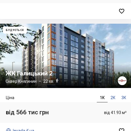

БУДУЄТЬСЯ
ЖК Галицький 2

Сквер Княгинин
– 22 хв.
Ціна
1К
2К
3К
від 566 тис грн
від 41.93 м²


levada.if.ua