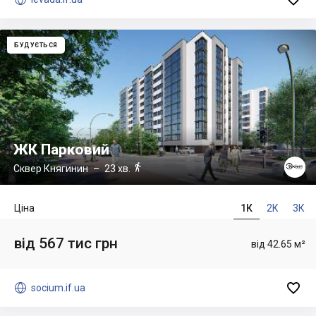
БУДУЄТЬСЯ
ЖК Парковий

Сквер Княгинин
– 23 хв.
Ціна
1К
2К
3К
від 567 тис грн
від 42.65 м²


socium.if.ua