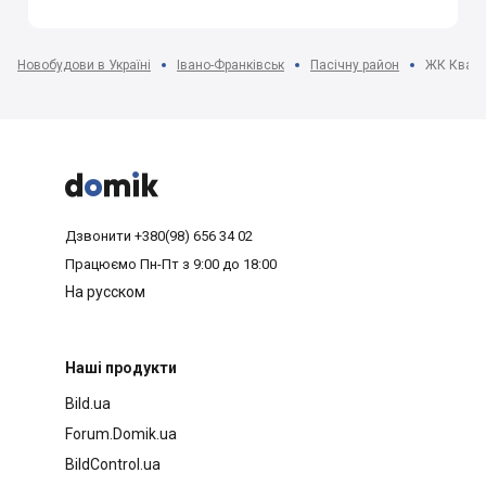
Новобудови в Україні
Івано-Франківськ
Пасічну район
ЖК Кварт



Дзвонити
+380(98) 656 34 02
Працюємо
Пн-Пт з 9:00 до 18:00
На русском
Наші продукти
Bild.ua
Forum.Domik.ua
BildControl.ua