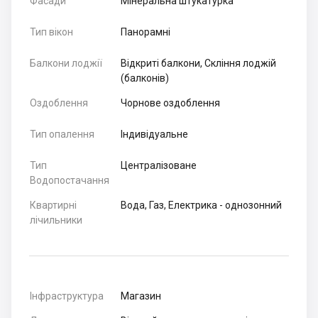
Фасади
Мінеральна штукатурка
Тип вікон
Панорамні
Балкони лоджії
Відкриті балкони, Скління лоджій
(балконів)
Оздоблення
Чорнове оздоблення
Тип опалення
Індивідуальне
Тип
Централізоване
Водопостачання
Квартирні
Вода, Газ, Електрика - однозонний
лічильники
Інфраструктура
Магазин