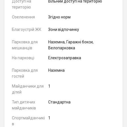
Доступ на
Вільний доступ на територію
територію
Озеленення
Згідно норм
Благоустрій ЖК
Зони відпочинку
Парковка для
Наземна, Гаражні бокси,
мешканців
Велопарковка
На парковці
Електрозаправка
Парковка для
Наземна
гостей
Майданчики для
1
дітей
Тип дитячих
Стандартна
майданчиків
Спортмайданчикі
1
в