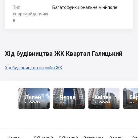
Тип
Багатофункціональне міні-поле
спортмайданчикі
в
Хід будівництва ЖК Квартал Галицький
Хід будівництва на сайті ЖК
Липен
Черве
Квітен
Бе
Ь 2021
Нь
Ь 2021
Нь
2021
20