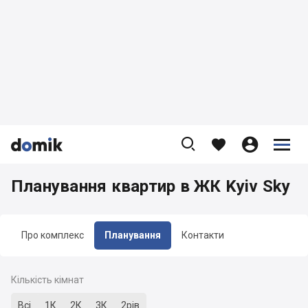









Планування квартир в ЖК Kyiv Sky
Про комплекс
Планування
Контакти
Кількість кімнат
Всі
1К
2К
3К
2рів