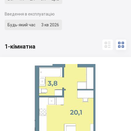
Введення в експлуатацію
Будь-який час
3 кв 2026


1-кімнатна