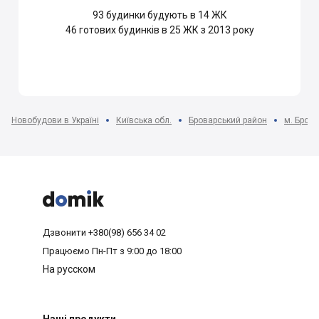
93
будинки будують в 14 ЖК
46
готових будинків в 25 ЖК з 2013 року
Новобудови в Україні
Київська обл.
Броварський район
м. Бров



Дзвонити
+380(98) 656 34 02
Працюємо
Пн-Пт з 9:00 до 18:00
На русском
Наші продукти