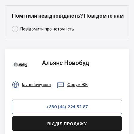
Помітили невідповідність? Повідомте нам

Повідомити про неточність
Альянс
Альянс Новобуд
Новобуд


lavandoviy.com
Форум ЖК
+380 (44) 224 52 87
ВІДДІЛ ПРОДАЖУ