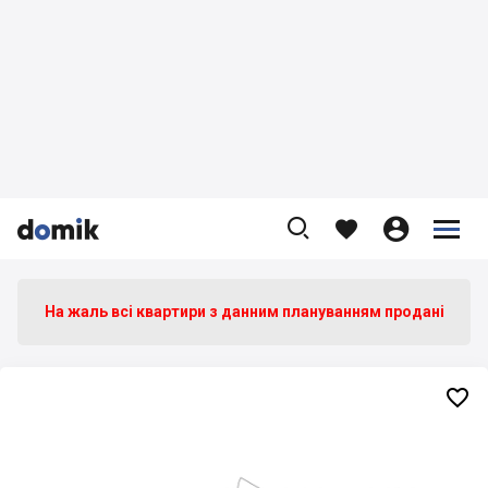









На жаль всі квартири з данним плануванням продані
