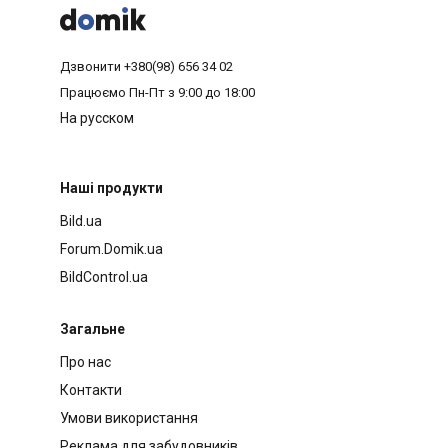



Дзвонити
+380(98) 656 34 02
Працюємо
Пн-Пт з 9:00 до 18:00
На русском
Наші продукти
Bild.ua
Forum.Domik.ua
BildControl.ua
Загальне
Про нас
Контакти
Умови використання
Реклама для забудовників