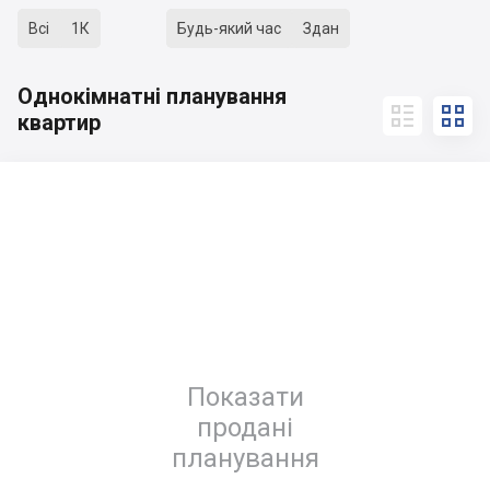
Всі
1К
Будь-який час
Здан
Однокімнатні планування


квартир
Показати
продані
планування