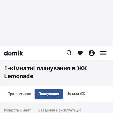









1-кімнатні планування в ЖК
Lemonade
Про комплекс
Планування
Новини ЖК
Кількість кімнат
Введення в експлуатацію