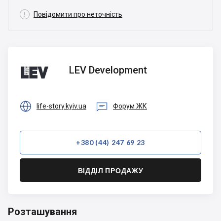

Повідомити про неточність
LEV
LEV Development
Development


life-story.kyiv.ua
Форум ЖК
+380 (44) 247 69 23
ВІДДІЛ ПРОДАЖУ
Розташування