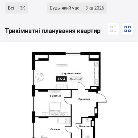
Всі
3К
Будь-який час
3 кв 2026


Трикімнатні планування квартир