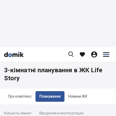









3-кімнатні планування в ЖК Life
Story
Про комплекс
Планування
Новини ЖК
Кількість кімнат
Введення в експлуатацію