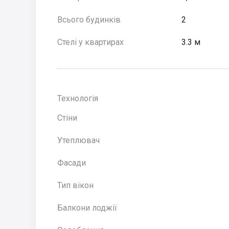
Всього будинків
2
Стелі у квартирах
3.3 м
Технологія
Стіни
Утеплювач
Фасади
Тип вікон
Балкони лоджії