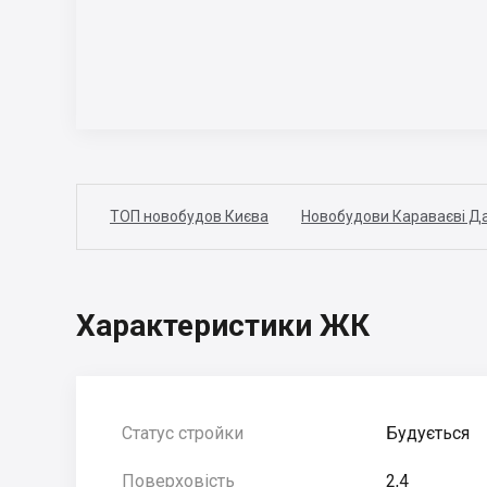
ТОП новобудов Києва
Новобудови Караваєві Да
Характеристики ЖК
Статус стройки
Будується
Поверховість
2,4