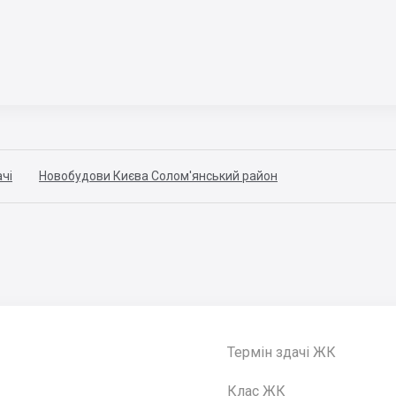
чі
Новобудови Києва Солом'янський район
Термін здачі ЖК
Клас ЖК