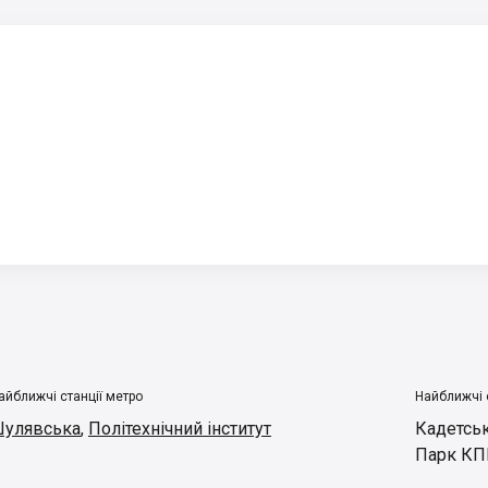
айближчі станції метро
Найближчі 
улявська
,
Політехнічний інститут
Кадетськ
Парк КП