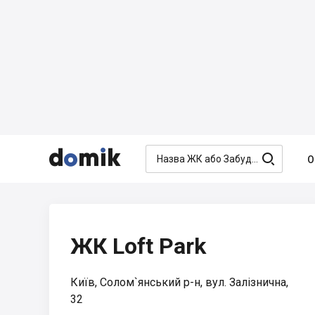




О
ЖК Loft Park
Київ, Солом`янський р-н, вул. Залізнична,
32