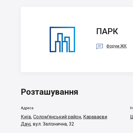
ПАРК
ПАРК

Форум ЖК
Розташування
Адреса
Н
Київ
,
Солом'янський район
,
Караваєви
Ш
Дачі
,
вул. Залізнична, 32