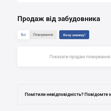
Продаж від забудовника
Всі
Планування
Хочу знижку!
Показати продані планування
Помітили невідповідність? Повідомте 