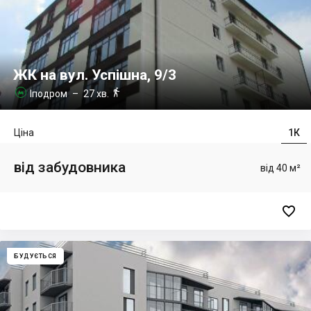
ЖК на вул. Успішна, 9/3

Іподром
– 27 хв.

Ціна
1К
від забудовника
від 40 м²

БУДУЄТЬСЯ