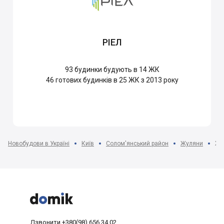
РІЕЛ
93
будинки будують в 14 ЖК
46
готових будинків в 25 ЖК з 2013 року
Новобудови в Україні
Київ
Солом'янський район
Жуляни
ЖК



Дзвонити
+380(98) 656 34 02