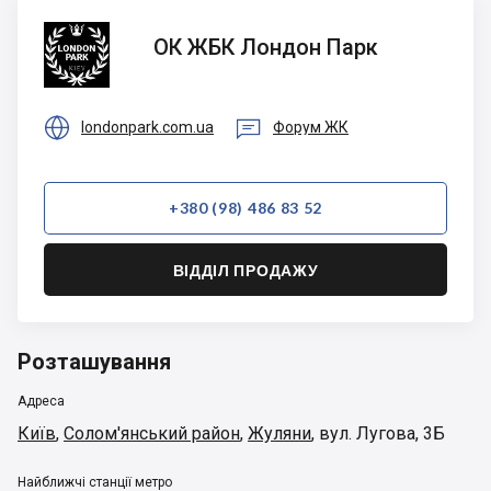
ОК
ОК ЖБК Лондон Парк
ЖБК
Лондон
Парк


londonpark.com.ua
Форум ЖК
+380 (98) 486 83 52
ВІДДІЛ ПРОДАЖУ
Розташування
Адреса
Київ
,
Солом'янський район
,
Жуляни
,
вул. Лугова, 3Б
Найближчі станції метро