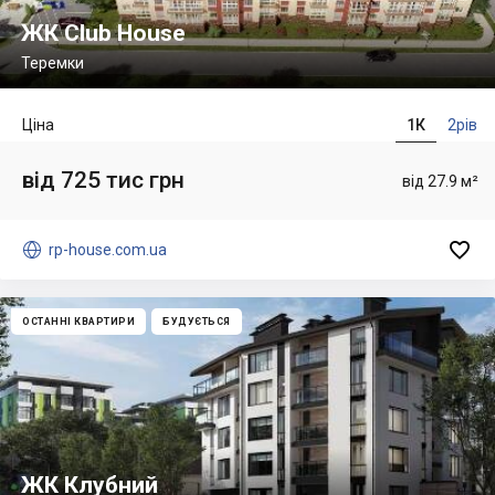
ЖК Club House
Теремки
Ціна
1К
2рів
від 725 тис грн
від 27.9 м²


rp-house.com.ua
ОСТАННІ КВАРТИРИ
БУДУЄТЬСЯ
ЖК Клубний