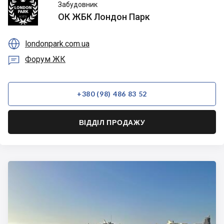
ОК
Забудовник
ЖБК
ОК ЖБК Лондон Парк
Лондон
Парк

londonpark.com.ua

Форум ЖК
+380 (98) 486 83 52
ВІДДІЛ ПРОДАЖУ