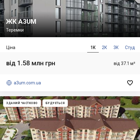
ЖК A3UM
Теремки
Ціна
1К
2К
3К
Студ
від 1.58 млн грн
від 37.1 м²


a3um.com.ua
ЗДАНИЙ ЧАСТКОВО
БУДУЄТЬСЯ