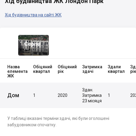
Хід будівництва ЖК Лондон Парк
Хід будівництва на сайті ЖК
Серпе
Нь
2020
Назва
Обіцяний
Обіцяний
Затримка
Здали
Зд
елемента
квартал
рік
здачі
квартал
рі
ЖК
Здан.
Дом
1
2020
Затримка
1
20
23 місяця
У таблиці вказані терміни здачі, які були оголошені
забудовником спочатку.