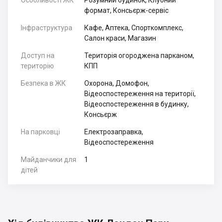
Особливості ЖК
Розумний будинок, Клубний
формат, Консьєрж-сервіс
Інфраструктура
Кафе, Аптека, Спорткомплекс,
Салон краси, Магазин
Доступ на
Територія огороджена парканом,
територію
КПП
Безпека в ЖК
Охорона, Домофон,
Відеоспостереження на території,
Відеоспостереження в будинку,
Консьєрж
На парковці
Електрозаправка,
Відеоспостереження
Майданчики для
1
дітей