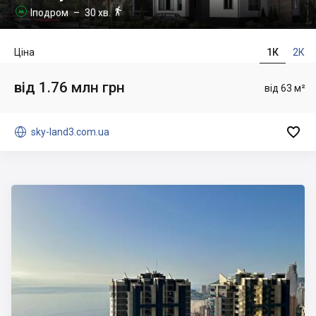

Іподром
– 30 хв.

Ціна
1К
2К
від 1.76 млн грн
від 63 м²


sky-land3.com.ua