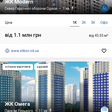
ЖК Modern

Сквер Героїчної оборони Одеси
– 1 хв.
Ціна
1К
2К
3К
Офіс
від 1.1 млн грн
від 45.55 м²


www.stikon.od.ua
ОСТАННІ КВАРТИРИ
ЗДАНИЙ
ЖК Омега

Парк ім. Горького
– 11 хв.