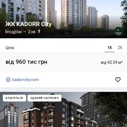
ЖК KADORR City

Ііподром
– 2 хв.
Ціна
1К
2К
від 960 тис грн
від 42.59 м²


kadorrcity.com
БУДУЄТЬСЯ
ЗДАНИЙ ЧАСТКОВО