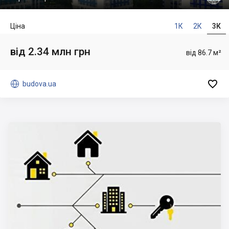
Ціна
1К
2К
3К
від 2.34 млн грн
від 86.7 м²


budova.ua