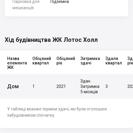
Парковка для
Підземна
мешканців
Хід будівництва ЖК Лотос Холл
Назва
Обіцяний
Обіцяний
Затримка
Здали
Зд
елемента
квартал
рік
здачі
квартал
рі
ЖК
Здан.
Дом
1
2021
Затримка
3
20
5 місяців
У таблиці вказані терміни здачі, які були оголошені
забудовником спочатку.