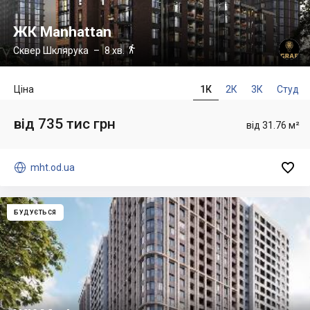
ЖК Manhattan

Сквер Шклярука
– 8 хв.
Ціна
1К
2К
3К
Студ
від 735 тис грн
від 31.76 м²


mht.od.ua
БУДУЄТЬСЯ