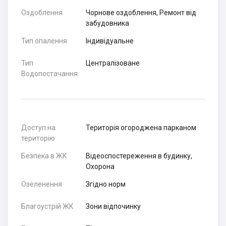
Оздоблення
Чорнове оздоблення, Ремонт від
забудовника
Тип опалення
Індивідуальне
Тип
Централізоване
Водопостачання
Доступ на
Територія огороджена парканом
територію
Безпека в ЖК
Відеоспостереження в будинку,
Охорона
Озеленення
Згідно норм
Благоустрій ЖК
Зони відпочинку