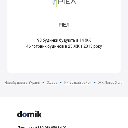
РІЕЛ
93
будинки будують в 14 ЖК
46
готових будинків в 25 ЖК з 2013 року
Новобудови в Україні
Одеса
Київський район
ЖК Лотос Холл



Дзвонити
+380(98) 656 34 02