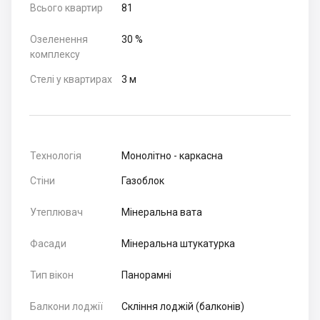
Всього квартир
81
Озеленення
30 %
комплексу
Стелі у квартирах
3 м
Технологія
Монолітно - каркасна
Стіни
Газоблок
Утеплювач
Мінеральна вата
Фасади
Мінеральна штукатурка
Тип вікон
Панорамні
Балкони лоджії
Скління лоджій (балконів)