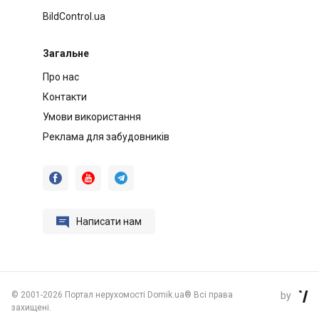
BildControl.ua
Загальне
Про нас
Контакти
Умови використання
Реклама для забудовників




Написати нам
©
2001-2026 Портал нерухомості Domik.ua® Всі права
by

захищені.