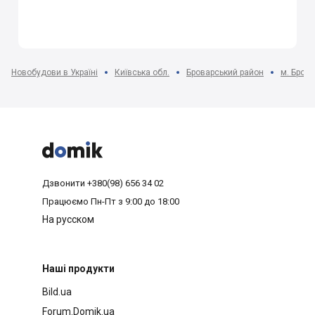
Новобудови в Україні
Київська обл.
Броварський район
м. Бров



Дзвонити
+380(98) 656 34 02
Працюємо
Пн-Пт з 9:00 до 18:00
На русском
Наші продукти
Bild.ua
Forum.Domik.ua