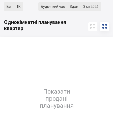
Всі
1К
Будь-який час
Здан
3 кв 2026
Однокімнатні планування


квартир
Показати
продані
планування