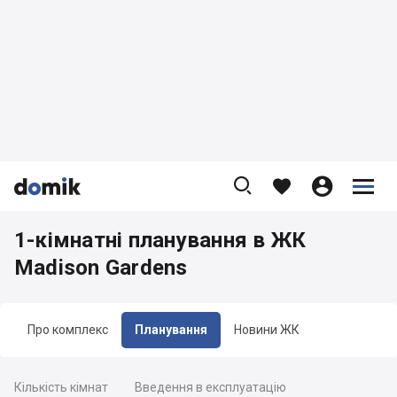









1-кімнатні планування в ЖК
Madison Gardens
Про комплекс
Планування
Новини ЖК
Кількість кімнат
Введення в експлуатацію